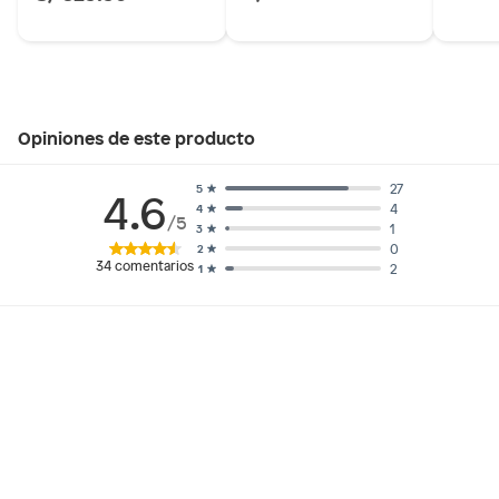
Opiniones de este producto
27
5
4.6
4
4
/5
1
3
0
2
34
comentarios
2
1
Somos el lugar perfecto para encontrar el par perfecto
de zapatos para mujer. Nuestra selección incluye zapatos
casuales, zapatos formales, zapatos deportivos y mucho
más. Si estás buscando un look moderno para el día a día
o si necesitas un par de zapatos para una noche especial,
en Saga Falabella encontrarás el calzado perfecto para
cualquier ocasión.
Además, te ofrecemos una amplia variedad de estilos,