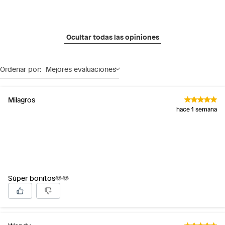
colores y tamaños para que encuentres el par ideal para
ti. Ven a descubrir la colección de zapatos para mujer de
Saga Falabella y encuentra el par perfecto para ti.
Ocultar todas las opiniones
Ordenar por:
Mejores evaluaciones
Milagros
hace 1 semana
Súper bonitos🫶🫶