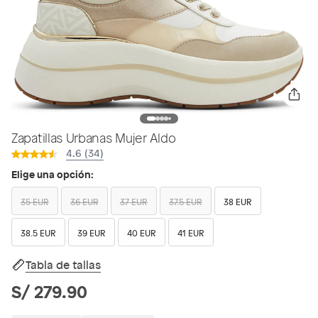
Zapatillas Urbanas Mujer Aldo
4.6 (34)
Elige una opción:
35 EUR
36 EUR
37 EUR
37.5 EUR
38 EUR
38.5 EUR
39 EUR
40 EUR
41 EUR
Tabla de tallas
S/ 279.90