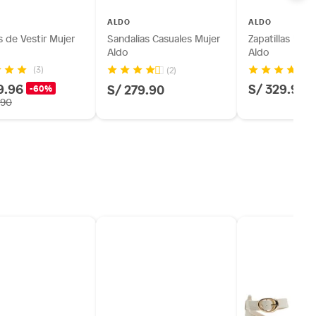
ALDO
ALDO
 de Vestir Mujer
Sandalias Casuales Mujer
Zapatillas Urb
Aldo
Aldo
(3)
(2)
9.96
S/ 329.90
S/ 279.90
-60%
.90