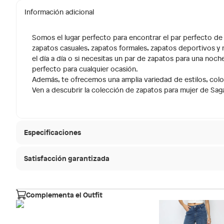
Información adicional
Somos el lugar perfecto para encontrar el par perfecto de 
zapatos casuales, zapatos formales, zapatos deportivos 
el día a día o si necesitas un par de zapatos para una noch
perfecto para cualquier ocasión.
Además, te ofrecemos una amplia variedad de estilos, color
Ven a descubrir la colección de zapatos para mujer de Saga 
Especificaciones
Satisfacción garantizada
Material
Cuero
30 días desde que
La mayoría de los productos tienen
Modelo
MAYSE
Sin embargo, tenemos categorías que cuentan con plaz
Complementa el Outfit
que no se pueden devolver ni cambiar. Conoce cuáles
Forma de la punta
Falabella, Tottus y otros ve
Cuadra