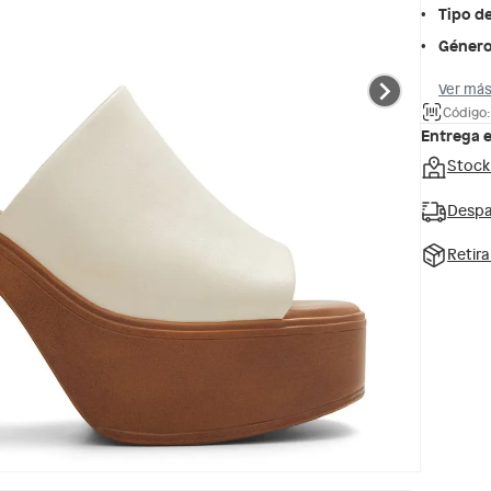
Tipo d
Géner
Ver más
Código
Entrega 
Stock
Despa
Retir