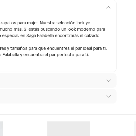
zapatos para mujer. Nuestra selección incluye
y mucho más. Si estás buscando un look moderno para
e especial, en Saga Falabella encontrarás el calzado
es y tamaños para que encuentres el par ideal para ti.
Falabella y encuentra el par perfecto para ti.
 los recibes para hacer una devolución.
E110
os diferentes, otras con restricciones y algunas
 son:
ndedores tienen:
da