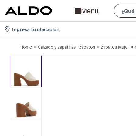
Menú
l
Ingresa tu ubicación
o
c
Home
Calzado y zapatillas - Zapatos
Zapatos Mujer
a
t
i
o
n
-
i
c
o
n