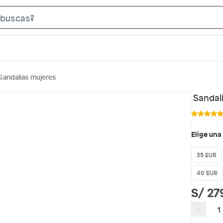
S
e
a
r
c
Sandalias mujeres
h
B
Sandal
a
r
Elige una
35 EUR
40 EUR
S/ 27
−