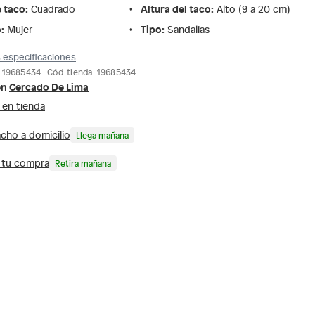
e taco
:
Altura del taco
:
Cuadrado
Alto (9 a 20 cm)
o
:
Tipo
:
Mujer
Sandalias
 especificaciones
: 19685434
Cód. tienda: 19685434
en
Cercado De Lima
 en tienda
cho a domicilio
Llega mañana
a tu compra
Retira mañana