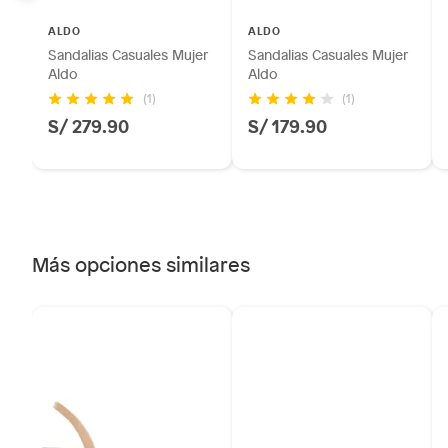
Plantas.
ALDO
ALDO
Productos que hayan sido previamente instalados.
Sandalias Casuales Mujer
Sandalias Casuales Mujer
Baterías de auto.
Aldo
Aldo
Motocicletas y bicicletas motorizadas.
(1)
(1)
S/ 279.90
S/ 179.90
Licores y cigarros electrónicos.
Más opciones similares