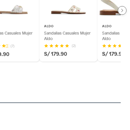
ALDO
ALDO
as Casuales Mujer
Sandalias Casuales Mujer
Sandalias Casu
Aldo
Aldo
(2)
(7)
S/ 179.90
S/ 179.90
9.90