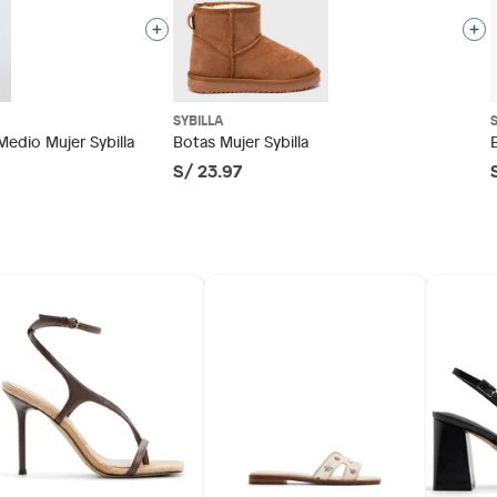
tros productos para asfalto, hormigón, albañilería.
do
SYBILLA
otros productos para asfalto.
Medio Mujer Sybilla
Botas Mujer Sybilla
S/ 23.97
ésticos, tecnología, línea blanca, colchones, muebles,
as
inión
os, suplementos alimenticios, vitaminas.
 cm
as de baño con señales de uso, sin empaques, etiquetas o
 a 20 cm)