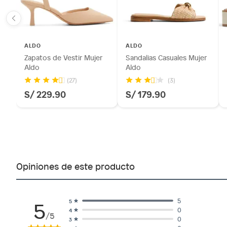
ALDO
ALDO
Zapatos de Vestir Mujer
Sandalias Casuales Mujer
Aldo
Aldo
(27)
(3)
S/ 229.90
S/ 179.90
Opiniones de este producto
5
5
5
0
4
/5
0
3