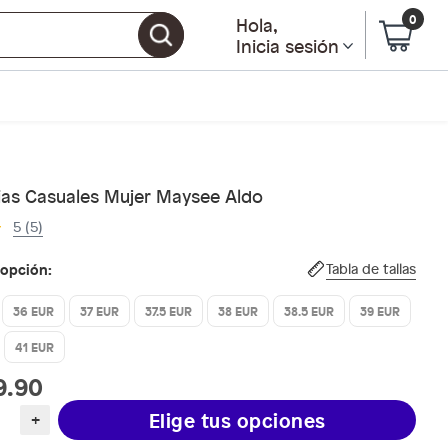
0
Hola
,
Inicia sesión
ias Casuales Mujer Maysee Aldo
5 (5)
 opción:
Tabla de tallas
36 EUR
37 EUR
37.5 EUR
38 EUR
38.5 EUR
39 EUR
41 EUR
9.90
Elige tus opciones
+