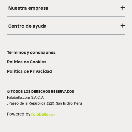
Nuestra empresa
Centro de ayuda
Acerca de nosotros
Sostenibilidad
Cambios y devoluciones
Tiendas
Términos y condiciones
Libro de reclamaciones
Tecnología Pillow Walk
Política de Cookies
Política de Privacidad
© TODOS LOS DERECHOS RESERVADOS
Falabella.com S.A.C. A
. Paseo de la República 3220, San Isidro, Perú
Powered by