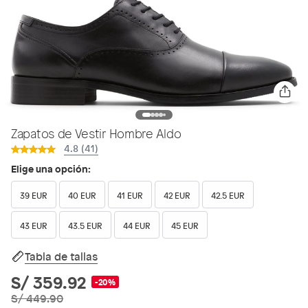
Zapatos de Vestir Hombre Aldo
4.8 (41)
Elige una opción:
39 EUR
40 EUR
41 EUR
42 EUR
42.5 EUR
43 EUR
43.5 EUR
44 EUR
45 EUR
Tabla de tallas
S/ 359.92
-20%
S/ 449.90