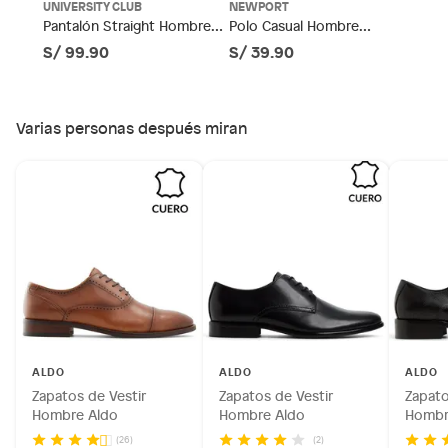
Productos de compra internacional.
UNIVERSITY CLUB
NEWPORT
Pantalón Straight Hombre
Polo Casual Hombre
Productos comprados en Outlet Atocongo.
University Club
Newport
S/ 99.90
S/ 39.90
Productos perecibles como alimentos, bebidas,
medicamentos, suplementos alimenticios, vitaminas.
Productos digitales (descarga inmediata).
Varias personas después miran
Por motivos de salubridad, la ropa interior inferior y ropas de
baño con señales de uso, sin empaques, etiquetas o sellos.
Alimentos, bebidas, fórmulas y leches para bebés.
Productos hechos a medida.
Pinturas de color a pedido.
Plantas.
Productos que hayan sido previamente instalados.
Baterías de auto.
Motocicletas y bicicletas motorizadas.
Licores y cigarros electrónicos.
ALDO
ALDO
ALDO
Zapatos de Vestir
Zapatos de Vestir
Zapato
Hombre Aldo
Hombre Aldo
Hombr
(2)
(26)