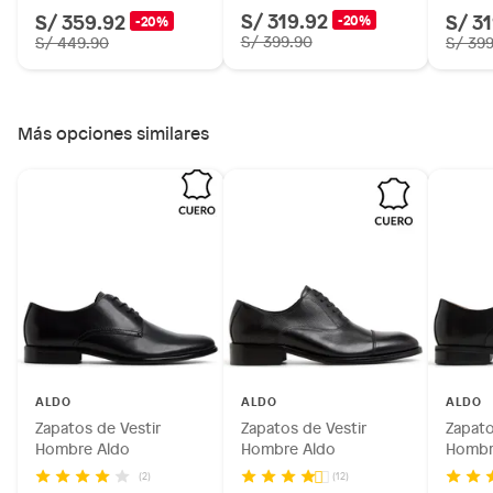
S/ 319.92
S/ 359.92
S/ 3
-20%
-20%
S/ 399.90
S/ 449.90
S/ 39
Más opciones similares
ALDO
ALDO
ALDO
Zapatos de Vestir
Zapatos de Vestir
Zapato
Hombre Aldo
Hombre Aldo
Hombr
(2)
(12)