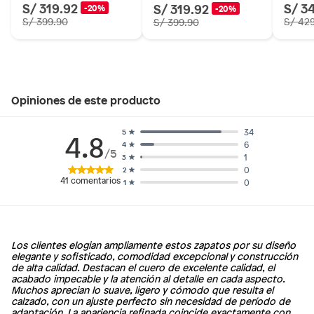
S/ 319.92
S/ 3
S/ 319.92
-20%
-20%
S/ 399.90
S/ 42
S/ 399.90
Opiniones de este producto
34
5
4.8
6
4
/5
1
3
0
2
¡Saga Falabella tiene los mejores zapatos para hombre!
41
comentarios
0
1
Nuestra gama de zapatos está diseñada para ofrecer
estilo, confort y durabilidad.Además, están disponibles
en una variedad de estilos, colores y diseños para
satisfacer sus necesidades estéticas.
Los clientes elogian ampliamente estos zapatos por su diseño
No solo ofrecemos la mejor selección de zapatos para
elegante y sofisticado, comodidad excepcional y construcción
hombre, sino que también ofrecemos precios
de alta calidad. Destacan el cuero de excelente calidad, el
increíblemente bajos. Si busca calidad a un precio
acabado impecable y la atención al detalle en cada aspecto.
Muchos aprecian lo suave, ligero y cómodo que resulta el
asequible, no busque más: Saga Falabella tiene
calzado, con un ajuste perfecto sin necesidad de período de
exactamente lo que necesita.
adaptación. La apariencia refinada coincide exactamente con