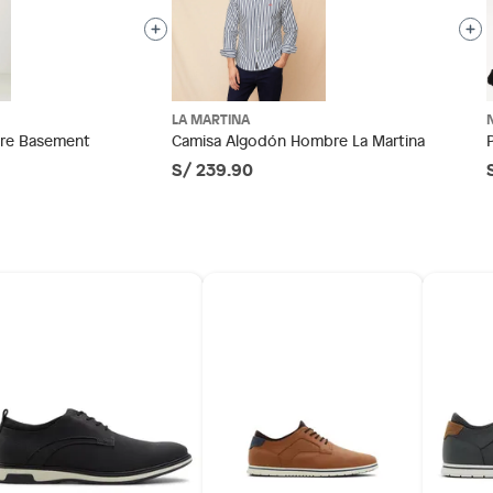
tros productos para asfalto, hormigón, albañilería.
LA MARTINA
co
otros productos para asfalto.
bre Basement
Camisa Algodón Hombre La Martina
S/ 239.90
ésticos, tecnología, línea blanca, colchones, muebles,
s casuales
inión
10
os, suplementos alimenticios, vitaminas.
rada
as de baño con señales de uso, sin empaques, etiquetas o