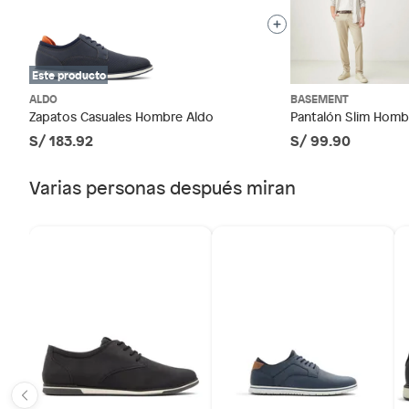
Productos vendidos por
48 horas: cemento, mezclas de hormigón, morteros, yeso y o
7 días: colchones y productos de combustión.
Horma
Normal
Este producto
Sodimac
Productos vendidos por
tienen:
ALDO
BASEMENT
Material
Sintéti
48 horas: cemento, mezclas de hormigón, morteros, yeso y 
Zapatos Casuales Hombre Aldo
Pantalón Slim Hom
S/ 183.92
S/ 99.90
7 días: productos eléctricos o a combustión, electrodom
bicicletas y máquinas.
Tipo
Zapato
Varias personas después miran
No se pueden devolver o cambiar bajo cambio de op
Productos de compra internacional.
Modelo
LUCA4
Productos comprados en Outlet Atocongo.
Productos perecibles como alimentos, bebidas, medicament
Forma de la punta
Almend
Productos digitales (descarga inmediata).
Por motivos de salubridad, la ropa interior inferior y rop
sellos.
Alimentos, bebidas, fórmulas y leches para bebés.
Productos hechos a medida.
Pinturas de color a pedido.