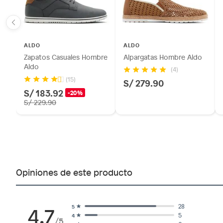
ALDO
ALDO
Zapatos Casuales Hombre
Alpargatas Hombre Aldo
Aldo
(4)
(15)
S/ 279.90
S/ 183.92
-20%
S/ 229.90
Opiniones de este producto
4.7
28
5
5
4
/5