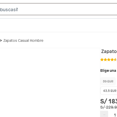
S
e
a
r
c
Zapatos Casual Hombre
h
B
Zapato
a
r
Elige una
39 EUR
43.5 EUR
S/ 18
S/ 229.
−