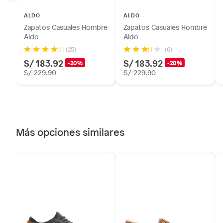
Plantas.
ALDO
ALDO
Productos que hayan sido previamente instalados.
Zapatos Casuales Hombre
Zapatos Casuales Hombre
Baterías de auto.
Aldo
Aldo
Motocicletas y bicicletas motorizadas.
(25)
(6)
S/ 183.92
S/ 183.92
Licores y cigarros electrónicos.
-20%
-20%
S/ 229.90
S/ 229.90
Más opciones similares