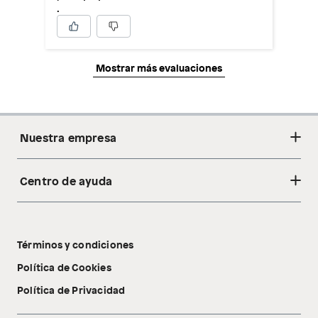
.
Mostrar más evaluaciones
Nuestra empresa
Centro de ayuda
Acerca de nosotros
Sostenibilidad
Cambios y devoluciones
Tiendas
Términos y condiciones
Libro de reclamaciones
Tecnología Pillow Walk
Política de Cookies
Política de Privacidad