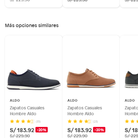
Más opciones similares
ALDO
ALDO
ALDO
Zapatos Casuales
Zapatos Casuales
Zapato
Hombre Aldo
Hombre Aldo
Hombr
(35)
(23)
S/ 183.92
S/ 183.92
S/ 1
-20%
-20%
S/ 229.90
S/ 229.90
S/ 22