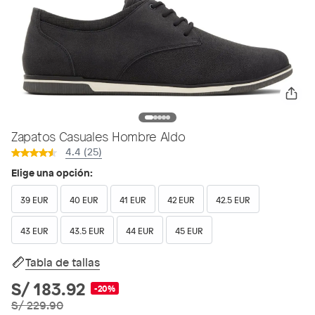
Zapatos Casuales Hombre Aldo
4.4 (25)
Elige una opción:
39 EUR
40 EUR
41 EUR
42 EUR
42.5 EUR
43 EUR
43.5 EUR
44 EUR
45 EUR
Tabla de tallas
S/ 183.92
-20%
S/ 229.90