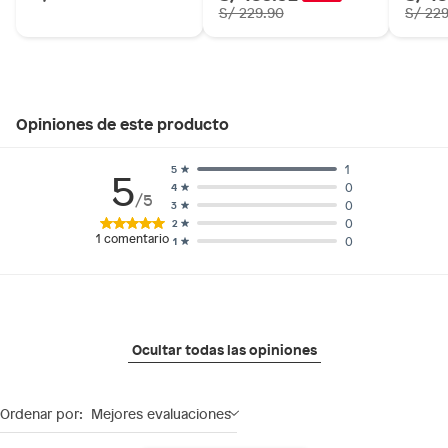
S/ 229.90
S/ 22
Opiniones de este producto
1
5
5
0
4
/5
0
3
0
2
1
comentario
0
1
Ocultar todas las opiniones
Ordenar por:
Mejores evaluaciones