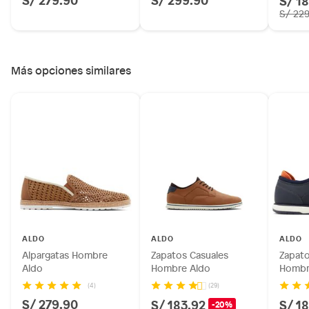
S/ 22
Más opciones similares
ALDO
ALDO
ALDO
Alpargatas Hombre
Zapatos Casuales
Zapato
Aldo
Hombre Aldo
Hombr
(4)
(29)
S/ 279.90
S/ 183.92
S/ 1
-20%