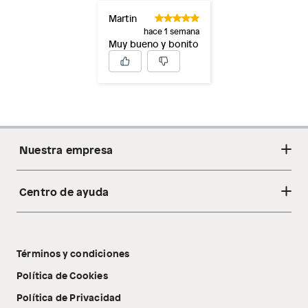
Martin
hace 1 semana
Muy bueno y bonito
Nuestra empresa
Centro de ayuda
Acerca de nosotros
Sostenibilidad
Cambios y devoluciones
Tiendas
Términos y condiciones
Libro de reclamaciones
Tecnología Pillow Walk
Política de Cookies
Política de Privacidad