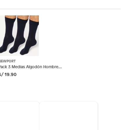
NEWPORT
Pack 3 Medias Algodón Hombre
Newport
S/ 19.90