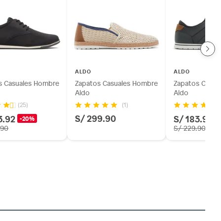
ALDO
ALDO
s Casuales Hombre
Zapatos Casuales Hombre
Zapatos Casua
Aldo
Aldo
(1)
(25)
(1
S/ 299.90
3.92
S/ 183.92
-20%
-
.90
S/ 229.90