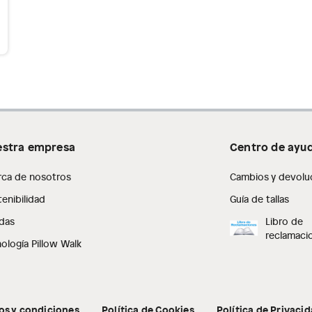
stra empresa
Centro de ayu
rca de nosotros
Cambios y devolu
enibilidad
Guía de tallas
das
Libro de
reclamaci
ología Pillow Walk
os y condiciones
Política de Cookies
Política de Privaci