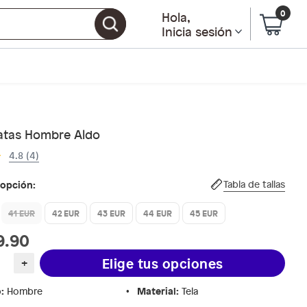
0
Hola
,
Inicia sesión
atas Hombre Aldo
4.8 (4)
 opción:
Tabla de tallas
41 EUR
42 EUR
43 EUR
44 EUR
45 EUR
9.90
Elige tus opciones
+
o
:
Material
:
Hombre
Tela