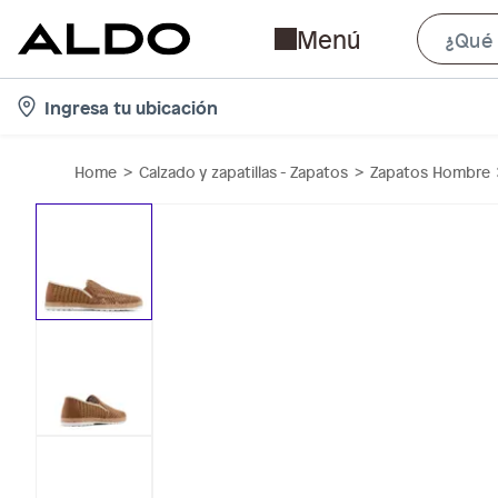
Menú
l
Ingresa tu ubicación
o
c
Home
Calzado y zapatillas - Zapatos
Zapatos Hombre
a
t
i
o
n
-
i
c
o
n