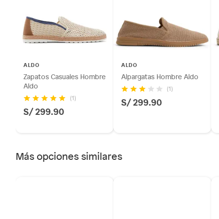
sellos.
Alimentos, bebidas, fórmulas y leches para bebés.
Productos hechos a medida.
Pinturas de color a pedido.
Plantas.
ALDO
ALDO
Productos que hayan sido previamente instalados.
Zapatos Casuales Hombre
Alpargatas Hombre Aldo
Baterías de auto.
Aldo
(1)
Motocicletas y bicicletas motorizadas.
(1)
S/ 299.90
S/ 299.90
Licores y cigarros electrónicos.
Más opciones similares