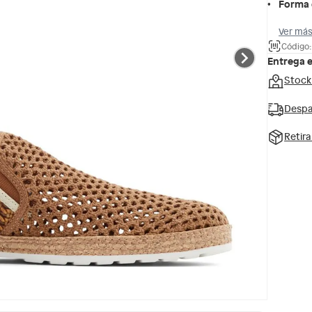
Forma 
Ver más
Código
Entrega 
Stock
Despa
Retir