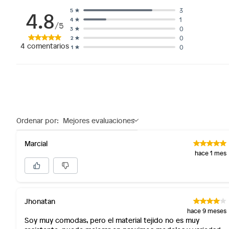
4.8
3
5
1
4
/5
0
3
0
2
4
comentarios
0
1
Ordenar por:
Mejores evaluaciones
Marcial
hace 1 mes
Jhonatan
hace 9 meses
Soy muy comodas, pero el material tejido no es muy