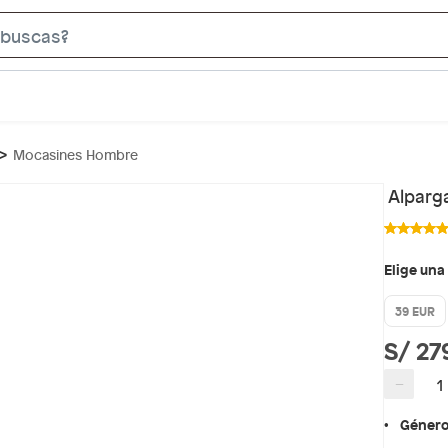
S
e
a
r
c
Mocasines Hombre
h
B
Alparg
a
r
Elige una
39 EUR
S/ 27
−
Géner