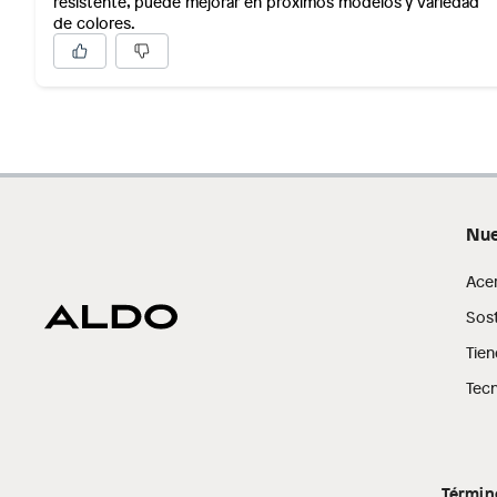
resistente, puede mejorar en proximos modelos y variedad
de colores.
Nue
Ace
Sost
Tien
Tecn
Términ