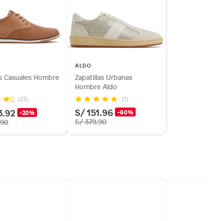
ALDO
s Casuales Hombre
Zapatillas Urbanas
Hombre Aldo
(1)
(23)
S/ 151.96
3.92
-60%
-20%
S/ 379.90
.90