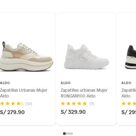
ALDO
ALDO
ALDO
zapatos para mujer. Nuestra selección incluye
Zapatillas Urbanas Mujer
Zapatillas urbanas Mujer
Zapatil
y mucho más. Si estás buscando un look moderno para
Aldo
RONGAN100 Aldo
Aldo
e especial, en Saga Falabella encontrarás el calzado
(9)
(34)
S/ 329.90
S/ 279.90
S/ 29
es y tamaños para que encuentres el par ideal para ti.
Falabella y encuentra el par perfecto para ti.