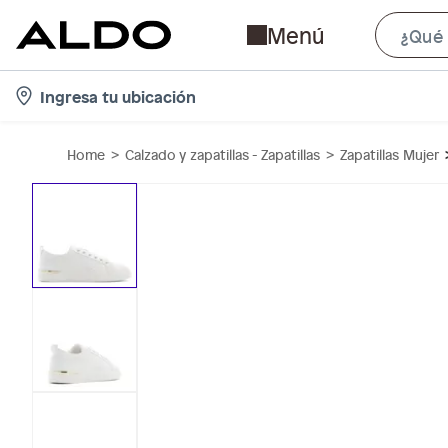
Menú
l
Ingresa tu ubicación
o
c
Home
Calzado y zapatillas - Zapatillas
Zapatillas Mujer
a
t
i
o
n
-
i
c
o
n