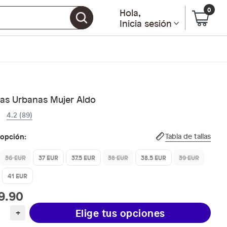
0
Hola
,
Inicia sesión
llas Urbanas Mujer Aldo
4.2 (89)
 opción:
Tabla de tallas
36 EUR
37 EUR
37.5 EUR
38 EUR
38.5 EUR
39 EUR
41 EUR
9.90
Elige tus opciones
+