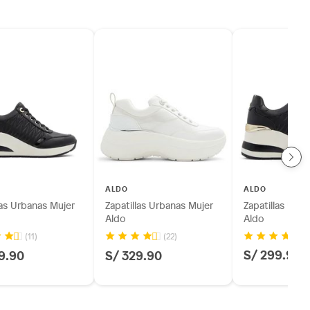
ALDO
ALDO
las Urbanas Mujer
Zapatillas Urbanas Mujer
Zapatillas Urb
Aldo
Aldo
(11)
(22)
S/ 299.90
9.90
S/ 329.90