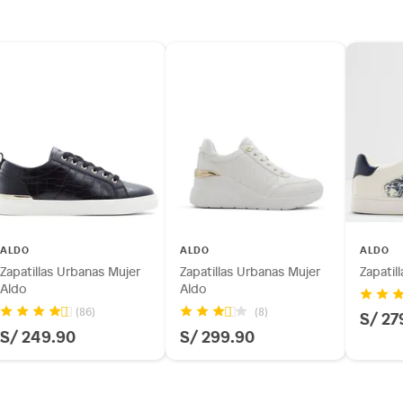
inión
os, suplementos alimenticios, vitaminas.
as de baño con señales de uso, sin empaques, etiquetas o
ALDO
ALDO
ALDO
Zapatillas Urbanas Mujer
Zapatillas Urbanas Mujer
Zapatil
Aldo
Aldo
(86)
(8)
S/ 27
S/ 249.90
S/ 299.90