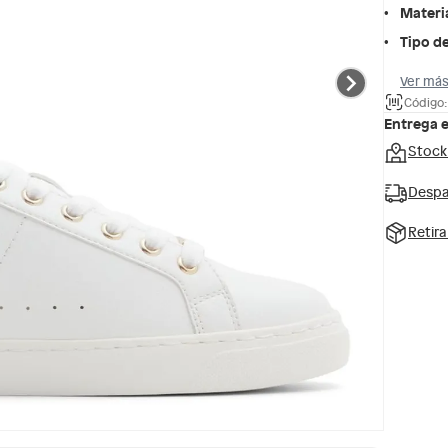
Materi
Tipo de
Ver más
Código:
Entrega 
Stock
Despa
Retir