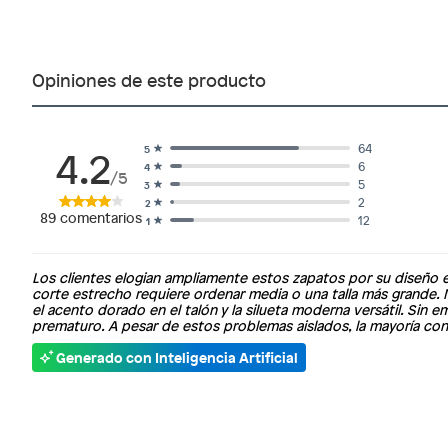
Opiniones de este producto
4.2
64
5
6
4
/5
5
3
2
2
89
comentarios
12
1
Los clientes elogian ampliamente estos zapatos por su diseño el
corte estrecho requiere ordenar media o una talla más grande. 
el acento dorado en el talón y la silueta moderna versátil. Sin
prematuro. A pesar de estos problemas aislados, la mayoría con
Generado con Inteligencia Artificial