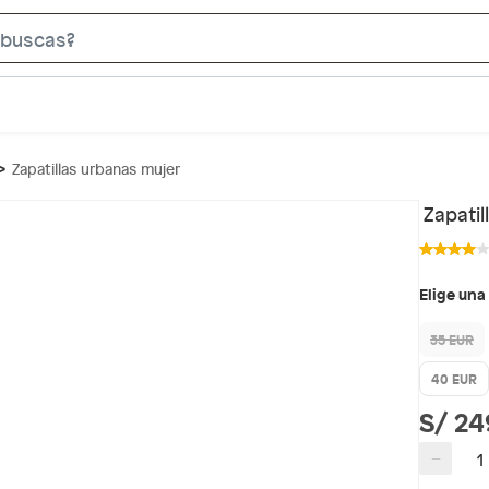
S
e
a
r
c
Zapatillas urbanas mujer
h
B
Zapati
a
r
Elige una
35 EUR
40 EUR
S/ 24
−