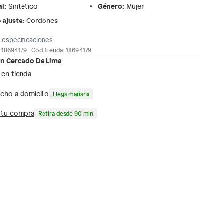
al
:
Género
:
Sintético
Mujer
 ajuste
:
Cordones
 especificaciones
 18694179
Cód. tienda: 18694179
en
Cercado De Lima
 en tienda
cho a domicilio
Llega mañana
a tu compra
Retira desde 90 min