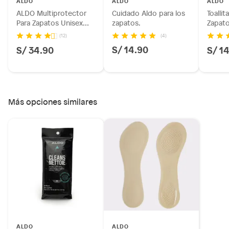
ALDO
ALDO
ALDO
ALDO Multiprotector
Cuidado Aldo para los
Toalli
Para Zapatos Unisex
zapatos.
Zapat
Aldo
(4)
(12)
S/ 14.90
S/ 34.90
S/ 1
Más opciones similares
ALDO
ALDO