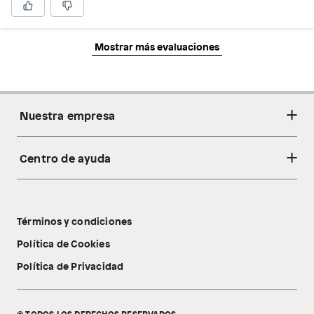
Mostrar más evaluaciones
Nuestra empresa
Centro de ayuda
Acerca de nosotros
Sostenibilidad
Cambios y devoluciones
Tiendas
Términos y condiciones
Libro de reclamaciones
Tecnología Pillow Walk
Política de Cookies
Política de Privacidad
© TODOS LOS DERECHOS RESERVADOS