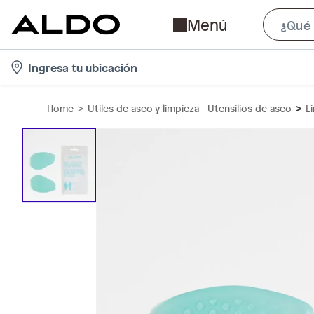
Menú
l
Ingresa tu ubicación
o
c
Home
Utiles de aseo y limpieza - Utensilios de aseo
L
a
t
i
o
n
-
i
c
o
n