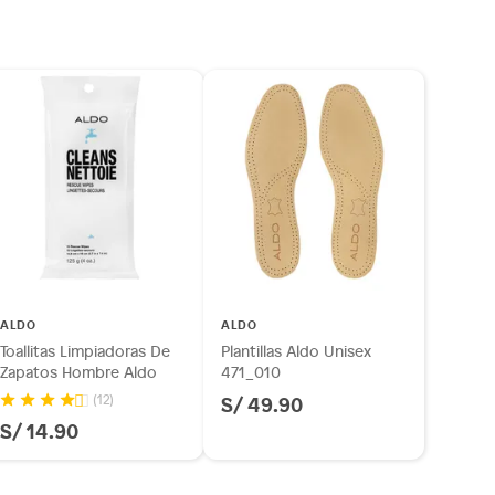
os diferentes, otras con restricciones y algunas
 son:
ndedores tienen:
tros productos para asfalto, hormigón, albañilería.
otros productos para asfalto.
ésticos, tecnología, línea blanca, colchones, muebles,
inión
ALDO
ALDO
Toallitas Limpiadoras De
Plantillas Aldo Unisex
Zapatos Hombre Aldo
471_010
S/ 49.90
(12)
os, suplementos alimenticios, vitaminas.
S/ 14.90
as de baño con señales de uso, sin empaques, etiquetas o