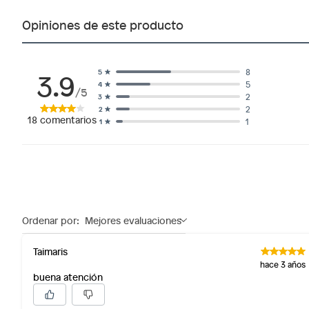
Alimentos, bebidas, fórmulas y leches para bebés.
Opiniones de este producto
Productos hechos a medida.
Pinturas de color a pedido.
Plantas.
3.9
8
5
5
4
Productos que hayan sido previamente instalados.
/5
2
3
Baterías de auto.
2
2
18
comentarios
1
1
Motocicletas y bicicletas motorizadas.
Licores y cigarros electrónicos.
Ordenar por:
Mejores evaluaciones
Taimaris
hace 3 años
buena atención