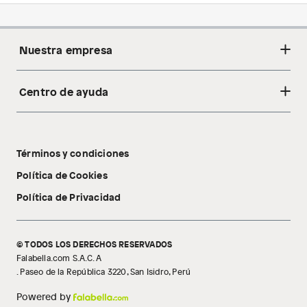
reflejado en tu cuenta dentro de 15 a 30
días calendarios, esto dependerá
exclusivamente del banco con el que se
Nuestra empresa
concretó la compra.
Gift Card:
2 días hábiles.
Pago efectivo:
7 a 10 días hábiles. El
Centro de ayuda
Acerca de nosotros
reembolso se realizará a través de
transferencia interbancaria (CCI) a la
Sostenibilidad
Cambios y devoluciones
cuenta que tú nos indiques.
Tiendas
Términos y condiciones
Libro de reclamaciones
Tecnología Pillow Walk
Política de Cookies
Política de Privacidad
© TODOS LOS DERECHOS RESERVADOS
Falabella.com S.A.C. A
. Paseo de la República 3220, San Isidro, Perú
Powered by