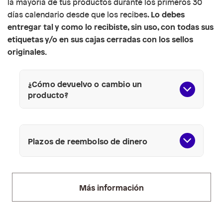
la mayoría de tus productos durante los primeros 30
Lo debes
días calendario desde que los recibes.
entregar tal y como lo recibiste, sin uso, con todas sus
etiquetas y/o en sus cajas cerradas con los sellos
originales.
¿Cómo devuelvo o cambio un
producto?
Plazos de reembolso de dinero
Tarjeta CMR:
1 día hábil.
Tarjeta de crédito/débito de otros
bancos y tarjeta de débito Banco
Más información
Falabella:
En un día hábil solicitaremos
el reembolso. El dinero lo verás