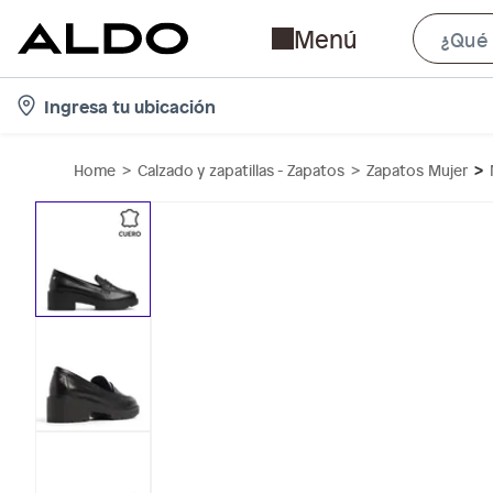
Menú
l
Ingresa tu ubicación
o
c
Home
Calzado y zapatillas - Zapatos
Zapatos Mujer
a
t
i
o
n
-
i
c
o
n