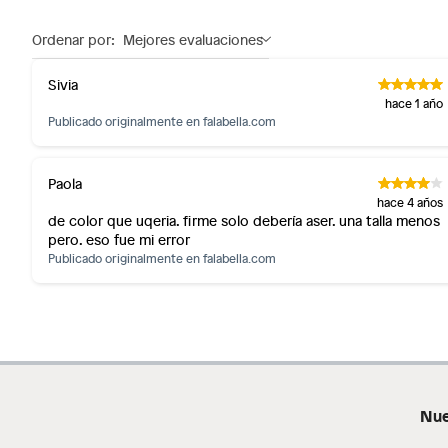
No se pueden devolver o cambiar bajo cambio de op
Productos de compra internacional.
Ordenar por:
Mejores evaluaciones
Productos comprados en Outlet Atocongo.
Sivia
Productos perecibles como alimentos, bebidas, medicament
hace 1 año
Productos digitales (descarga inmediata).
Publicado originalmente en
falabella.com
Por motivos de salubridad, la ropa interior inferior y rop
sellos.
Paola
Alimentos, bebidas, fórmulas y leches para bebés.
hace 4 años
Productos hechos a medida.
de color que uqeria. firme solo debería aser. una talla menos
pero. eso fue mi error
Pinturas de color a pedido.
Publicado originalmente en
falabella.com
Plantas.
Productos que hayan sido previamente instalados.
Baterías de auto.
Motocicletas y bicicletas motorizadas.
Licores y cigarros electrónicos.
Nue