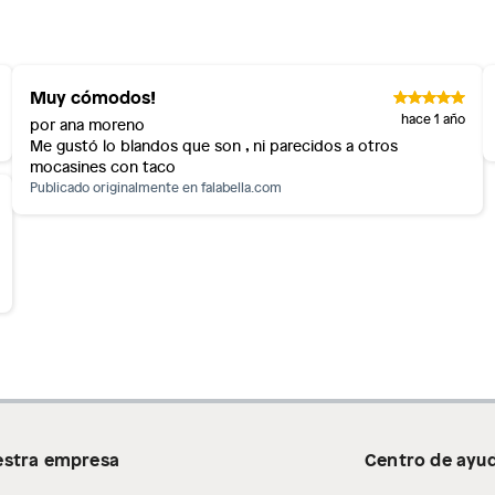
inión
Muy cómodos!
os, suplementos alimenticios, vitaminas.
hace 1 año
por ana moreno
Me gustó lo blandos que son , ni parecidos a otros
as de baño con señales de uso, sin empaques, etiquetas o
mocasines con taco
Publicado originalmente en
falabella.com
stra empresa
Centro de ayu