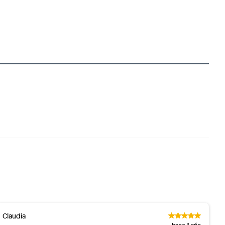
Claudia
hace 1 año