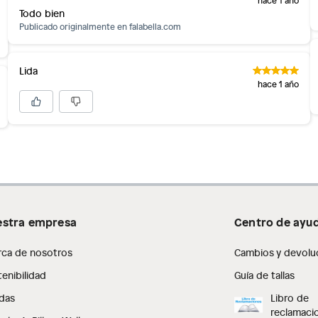
Todo bien
as de baño con señales de uso, sin empaques, etiquetas o
Publicado originalmente en
falabella.com
Lida
hace 1 año
stra empresa
Centro de ayu
rca de nosotros
Cambios y devolu
enibilidad
Guía de tallas
das
Libro de
reclamaci