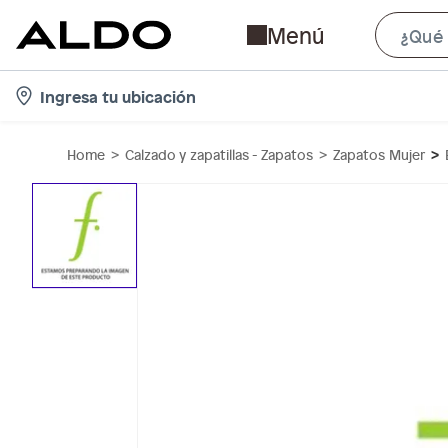
Menú
l
Ingresa tu ubicación
o
c
Home
Calzado y zapatillas - Zapatos
Zapatos Mujer
a
t
i
o
n
-
i
c
o
n