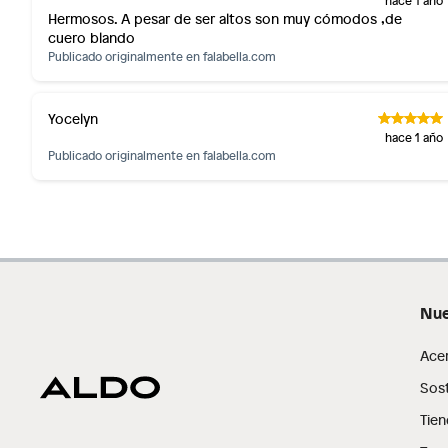
Productos digitales (descarga inmediata).
Hermosos. A pesar de ser altos son muy cómodos ,de
cuero blando
Por motivos de salubridad, la ropa interior inferior y rop
Publicado originalmente en
falabella.com
sellos.
Alimentos, bebidas, fórmulas y leches para bebés.
Productos hechos a medida.
Yocelyn
Pinturas de color a pedido.
hace 1 año
Publicado originalmente en
falabella.com
Plantas.
Productos que hayan sido previamente instalados.
Baterías de auto.
Motocicletas y bicicletas motorizadas.
Licores y cigarros electrónicos.
Nue
Ace
Sost
Tien