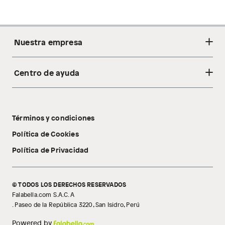
Nuestra empresa
Centro de ayuda
Acerca de nosotros
Sostenibilidad
Cambios y devoluciones
Tiendas
Términos y condiciones
Libro de reclamaciones
Tecnología Pillow Walk
Política de Cookies
Política de Privacidad
© TODOS LOS DERECHOS RESERVADOS
Falabella.com S.A.C. A
. Paseo de la República 3220, San Isidro, Perú
Powered by