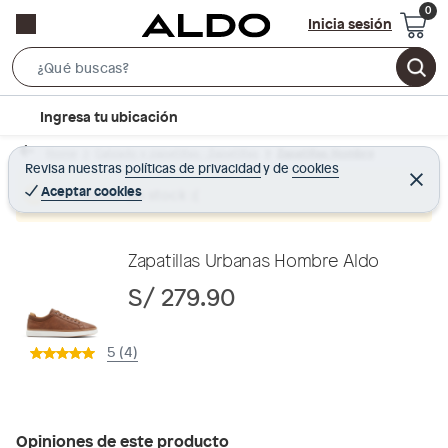
Inicia sesión
S
e
l
Ingresa tu ubicación
a
o
r
Home
Calzado y zapatillas - Zapatillas
Zapatillas Hombre
c
Revisa nuestras
políticas de privacidad
y
de
cookies
c
C
a
e
Aceptar cookies
Producto sin stock :(
h
r
t
r
B
a
i
r
a
o
Zapatillas Urbanas Hombre Aldo
r
n
S/ 279.90
-
i
5 (4)
c
o
n
Opiniones de este producto