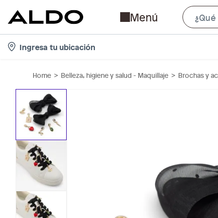
Menú
l
Ingresa tu ubicación
o
c
Home
Belleza, higiene y salud - Maquillaje
Brochas y ac
a
t
i
o
n
-
i
c
o
n