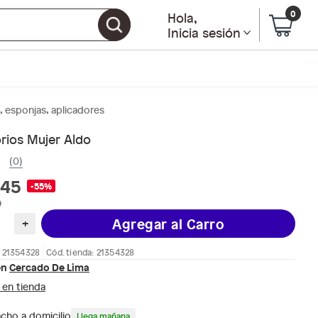
0
Hola
,
Inicia sesión
, esponjas, aplicadores
rios Mujer Aldo
(0)
.45
-55%
0
Agregar al Carro
+
 21354328
Cód. tienda: 21354328
en
Cercado De Lima
 en tienda
cho a domicilio
Llega mañana