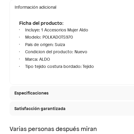
Información adicional
Ficha del producto:
Incluye: 1 Accesorios Mujer Aldo
Modelo: POLKADOTS970
País de origen: Suiza
Condicion del producto: Nuevo
Marca: ALDO
Tipo tejido costura bordado: Tejido
Especificaciones
Satisfacción garantizada
Tipo tejido costura bordado
Tejido
30 días desde que
La mayoría de los productos tienen
Varias personas después miran
Modelo
POLKA
Sin embargo, tenemos categorías que cuentan con plaz