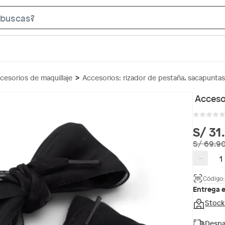
S
e
a
r
c
cesorios de maquillaje
Accesorios: rizador de pestaña, sacapuntas
h
B
Acceso
a
r
S/ 31
S/ 69.9
−
Código:
Entrega 
Stock
Despa