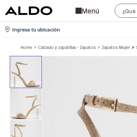
Menú
l
Ingresa tu ubicación
o
c
Home
Calzado y zapatillas - Zapatos
Zapatos Mujer
a
t
i
o
n
-
i
c
o
n