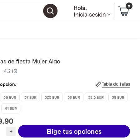
0
Hola
,
Inicia sesión
as de fiesta Mujer Aldo
4.2 (5)
 opción:
Tabla de tallas
36 EUR
37 EUR
37.5 EUR
38 EUR
38.5 EUR
39 EUR
41 EUR
9.90
Elige tus opciones
+