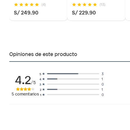
(4)
(13)
S/ 249.90
S/ 229.90
Opiniones de este producto
4.2
3
5
1
4
/5
0
3
1
2
5
comentarios
0
1