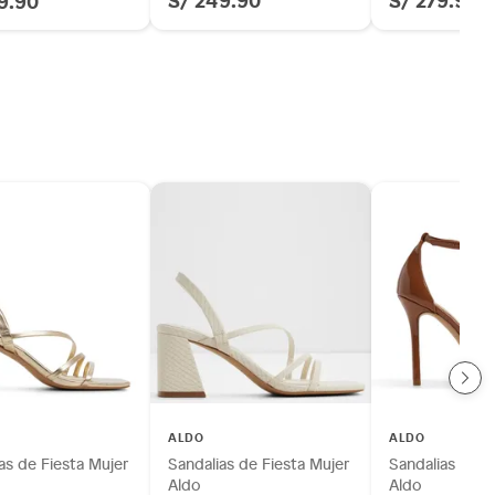
9.90
ALDO
ALDO
as de Fiesta Mujer
Sandalias de Fiesta Mujer
Sandalias de V
Aldo
Aldo