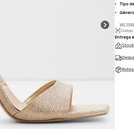
Tipo d
Géner
Ver más
Código
Entrega 
Stock
Despa
Retir