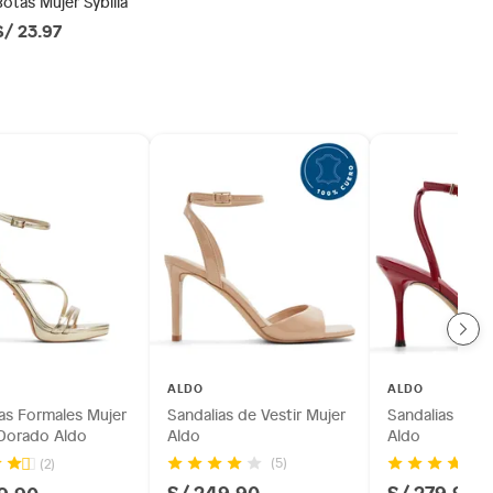
Botas Mujer Sybilla
S/ 23.97
ALDO
ALDO
as Formales Mujer
Sandalias de Vestir Mujer
Sandalias de V
 Dorado Aldo
Aldo
Aldo
(5)
(2)
S/ 249.90
S/ 279.90