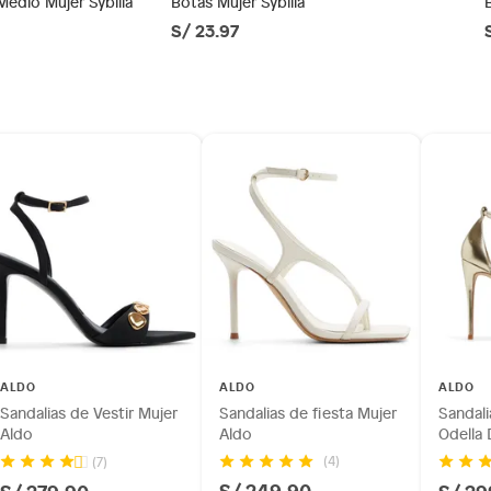
Medio Mujer Sybilla
Botas Mujer Sybilla
S/ 23.97
ésticos, tecnología, línea blanca, colchones, muebles,
inión
os, suplementos alimenticios, vitaminas.
co
as de baño con señales de uso, sin empaques, etiquetas o
as de fiesta
ALDO
ALDO
ALDO
 a 20 cm)
Sandalias de Vestir Mujer
Sandalias de fiesta Mujer
Sandali
Aldo
Aldo
Odella
(4)
(7)
S/ 249.90