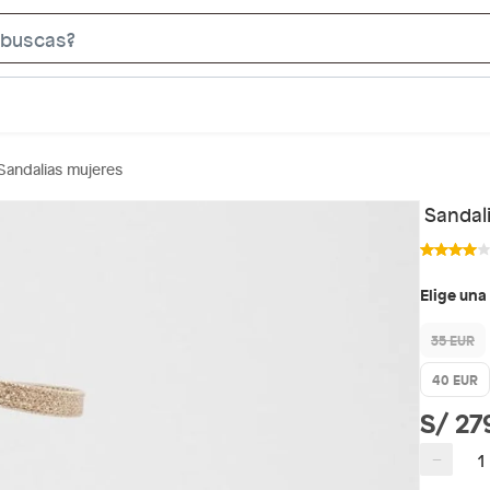
S
e
a
r
c
Sandalias mujeres
h
B
Sandali
a
r
Elige una
35 EUR
40 EUR
S/ 27
−