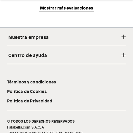
Mostrar más evaluaciones
Nuestra empresa
Centro de ayuda
Acerca de nosotros
Sostenibilidad
Cambios y devoluciones
Tiendas
Términos y condiciones
Libro de reclamaciones
Tecnología Pillow Walk
Política de Cookies
Política de Privacidad
© TODOS LOS DERECHOS RESERVADOS
Falabella.com S.A.C. A