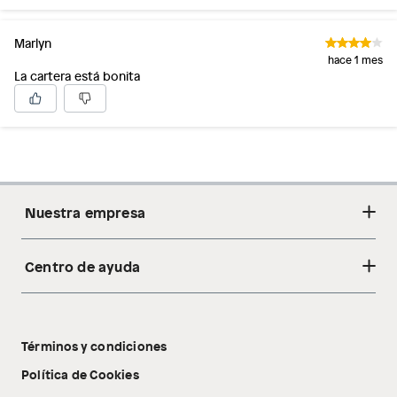
Marlyn
hace 1 mes
La cartera está bonita
Nuestra empresa
Centro de ayuda
Acerca de nosotros
Sostenibilidad
Cambios y devoluciones
Tiendas
Términos y condiciones
Libro de reclamaciones
Tecnología Pillow Walk
Política de Cookies