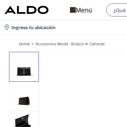
Menú
l
Ingresa tu ubicación
o
c
Home
Accesorios Moda - Bolsos
Carteras
a
t
i
o
n
-
i
c
o
n