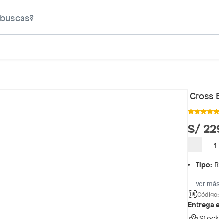
S
e
a
r
c
h
B
Cross B
a
r
S/ 22
−
Tipo
:
B
Ver más
Código:
Entrega 
Stock