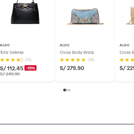
ALDO
ALDO
ALDO
Tote Selenia
Cross Body Brizia
Cross B
(16)
(10)
S/ 279.90
S/ 22
S/ 112.45
-55%
S/ 249.90