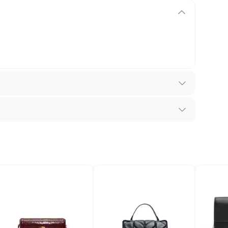
 los recibes para hacer una devolución.
os diferentes, otras con restricciones y algunas
 son:
ndedores tienen:
tano
tros productos para asfalto, hormigón, albañilería.