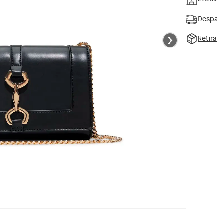
Despa
Retir