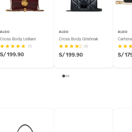
bandolera
otros productos para asfalto.
ésticos, tecnología, línea blanca, colchones, muebles,
inión
ALDO
ALDO
ALDO
Cross Body Leiliani
Cross Body Grishnak
Carter
(1)
(9)
S/ 199.90
S/ 199.90
S/ 17
os, suplementos alimenticios, vitaminas.
as de baño con señales de uso, sin empaques, etiquetas o