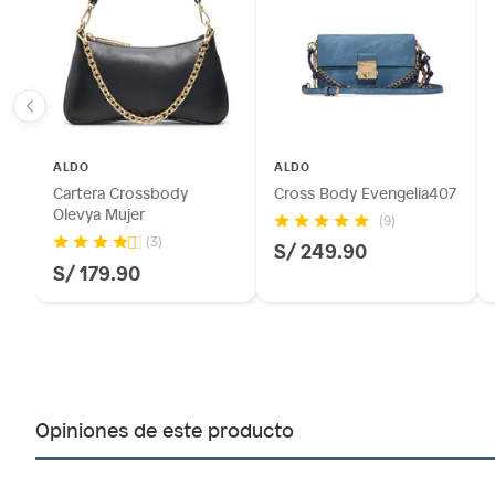
Licores y cigarros electrónicos.
ALDO
ALDO
Cartera Crossbody
Cross Body Evengelia407
Olevya Mujer
(9)
(3)
S/ 249.90
S/ 179.90
Opiniones de este producto