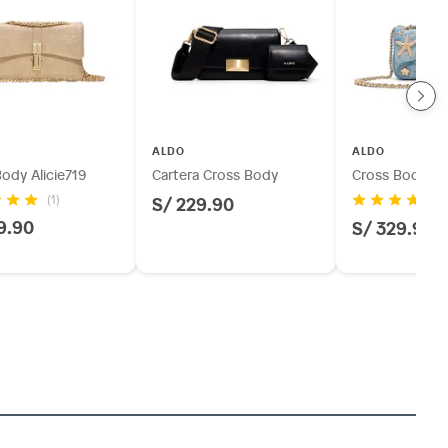
ALDO
ALDO
ody Alicie719
Cartera Cross Body
Cross Body S
S/ 229.90
(1)
(2
9.90
S/ 329.90