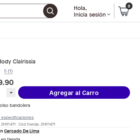
0
Hola
,
Inicia sesión
ody Clairissia
5 (1)
9.90
Agregar al Carro
+
olso bandolera
 especificaciones
 21411471
Cód. tienda: 21411471
en
Cercado De Lima
 en tienda