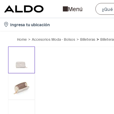
Menú
l
Ingresa tu ubicación
o
c
Home
Accesorios Moda - Bolsos
Billeteras
Billeter
a
t
i
o
n
-
i
c
o
n