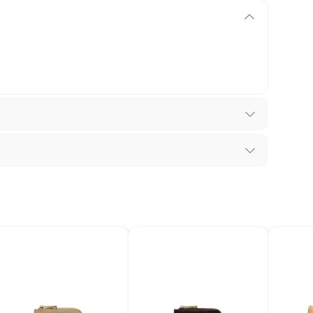
 los recibes para hacer una devolución.
os diferentes, otras con restricciones y algunas
 son:
ndedores tienen:
tano
tros productos para asfalto, hormigón, albañilería.