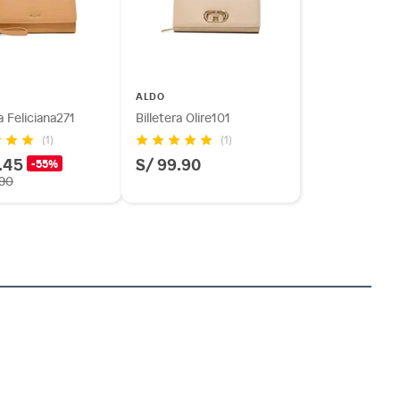
ALDO
a Feliciana271
Billetera Olire101
(1)
(1)
.45
S/ 99.90
-55%
.90