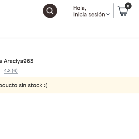
0
Hola
,
Inicia sesión
ra Araclya963
4.8 (6)
oducto sin stock :(