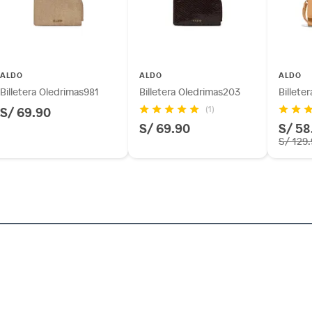
as
otros productos para asfalto.
ésticos, tecnología, línea blanca, colchones, muebles,
inión
ALDO
ALDO
ALDO
Billetera Oledrimas981
Billetera Oledrimas203
Billeter
S/ 69.90
(1)
S/ 69.90
S/ 58
os, suplementos alimenticios, vitaminas.
S/ 129
as de baño con señales de uso, sin empaques, etiquetas o