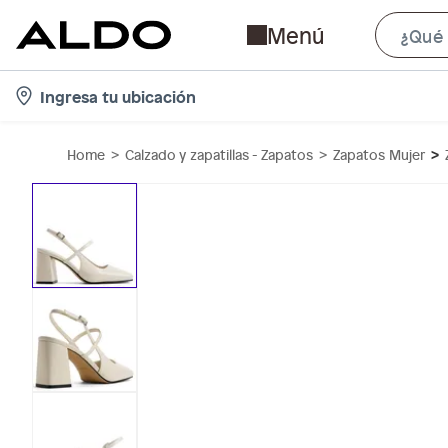
Menú
l
Ingresa tu ubicación
o
c
Home
Calzado y zapatillas - Zapatos
Zapatos Mujer
a
t
i
o
n
-
i
c
o
n