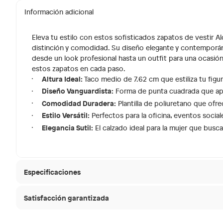
Información adicional
Eleva tu estilo con estos sofisticados zapatos de vestir 
distinción y comodidad. Su diseño elegante y contemporá
desde un look profesional hasta un outfit para una ocasión
estos zapatos en cada paso.
Altura Ideal:
Taco medio de 7.62 cm que estiliza tu figur
Diseño Vanguardista:
Forma de punta cuadrada que apo
Comodidad Duradera:
Plantilla de poliuretano que ofr
Estilo Versátil:
Perfectos para la oficina, eventos social
Elegancia Sutil:
El calzado ideal para la mujer que busca
Especificaciones
Satisfacción garantizada
Condicion del producto
Nuevo
30 días desde que
La mayoría de los productos tienen