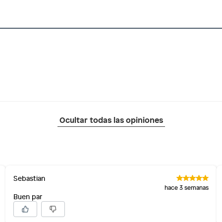
 de vestir
a
m
Ocultar todas las opiniones
(5 a 8 cm)
Sebastian
hace 3 semanas
Buen par