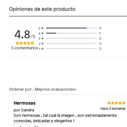
Tipo
Zapatos
Alimentos, bebidas, fórmulas y leches para bebés.
Opiniones de este producto
Productos hechos a medida.
Horma
Pequeñ
Pinturas de color a pedido.
Plantas.
4.8
4
5
1
4
Productos que hayan sido previamente instalados.
/5
Altura de la plataforma
Medio
0
3
Baterías de auto.
0
2
5
comentarios
0
1
Motocicletas y bicicletas motorizadas.
Medida del taco
7.62 c
Licores y cigarros electrónicos.
Altura del taco
Medio 
Ordenar por:
Mejores evaluaciones
Hermosas
hace 2 semanas
por Sandra
Son hermosas , tal cual la imagen , son extremadamente
comodas, delicadas y elegantes !