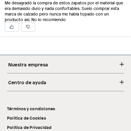
Me desagradó la compra de estos zapatos por el material que
era demasido duro y nada confortables. Suelo comprar esta
marca de calzado pero nunca me había topado con un
producto así. No lo recomiendo
Nuestra empresa
Centro de ayuda
Acerca de nosotros
Sostenibilidad
Cambios y devoluciones
Tiendas
Términos y condiciones
Libro de reclamaciones
Tecnología Pillow Walk
Política de Cookies
Política de Privacidad