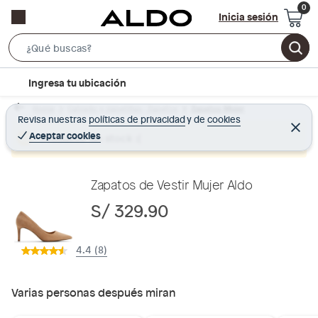
Inicia sesión
S
e
l
Ingresa tu ubicación
a
o
r
Home
Calzado y zapatillas - Zapatos
Zapatos Mujer
c
Revisa nuestras
políticas de privacidad
y
de
cookies
c
C
a
e
Aceptar cookies
Producto sin stock :(
h
r
t
r
B
a
i
r
a
o
Zapatos de Vestir Mujer Aldo
r
n
S/ 329.90
-
i
4.4 (8)
c
o
n
Varias personas después miran