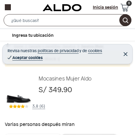
Inicia sesión
S
e
l
Ingresa tu ubicación
a
o
r
Home
Calzado y zapatillas - Zapatos
Zapatos Mujer
c
Revisa nuestras
políticas de privacidad
y
de
cookies
c
C
a
e
Aceptar cookies
Producto sin stock :(
h
r
t
r
B
a
i
r
a
o
Mocasines Mujer Aldo
r
n
S/ 349.90
-
i
3.8 (6)
c
o
n
Varias personas después miran