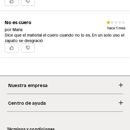
No es cuero
hace 1 mes
por Maria
Dice que el material el cuero cuando no lo es. En un solo uso el
zapato se desgració
Nuestra empresa
Centro de ayuda
Acerca de nosotros
Sostenibilidad
Cambios y devoluciones
Tiendas
Términos y condiciones