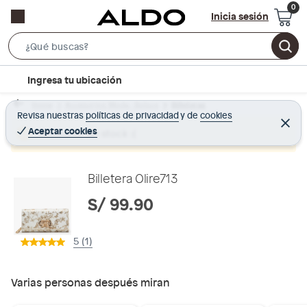
Inicia sesión
S
e
l
Ingresa tu ubicación
a
o
r
Home
Accesorios Moda - Bolsos
Billeteras
c
Revisa nuestras
políticas de privacidad
y
de
cookies
c
C
a
e
Aceptar cookies
Producto sin stock :(
h
r
t
r
B
a
i
r
a
o
Billetera Olire713
r
n
S/ 99.90
-
i
5 (1)
c
o
n
Varias personas después miran