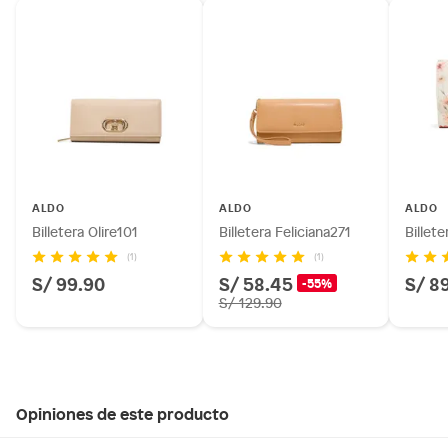
ALDO
ALDO
ALDO
Billetera Olire101
Billetera Feliciana271
Billete
(1)
(1)
S/ 99.90
S/ 58.45
S/ 8
-55%
S/ 129.90
Opiniones de este producto