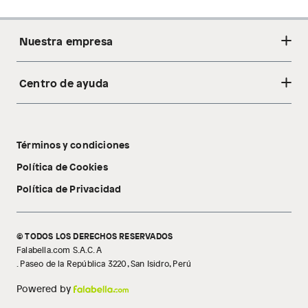
Nuestra empresa
Centro de ayuda
Acerca de nosotros
Sostenibilidad
Cambios y devoluciones
Tiendas
Términos y condiciones
Libro de reclamaciones
Tecnología Pillow Walk
Política de Cookies
Política de Privacidad
© TODOS LOS DERECHOS RESERVADOS
Falabella.com S.A.C. A
. Paseo de la República 3220, San Isidro, Perú
Powered by