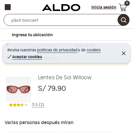
Inicia sesión
S
e
l
Ingresa tu ubicación
a
o
r
Home
Accesorios Moda - Lentes
Lentes de sol
c
Revisa nuestras
políticas de privacidad
y
de
cookies
c
C
a
e
Aceptar cookies
Producto sin stock :(
h
r
t
r
B
a
i
r
a
o
Lentes De Sol Willoow
r
n
S/ 79.90
-
i
3.5 (2)
c
o
n
Varias personas después miran