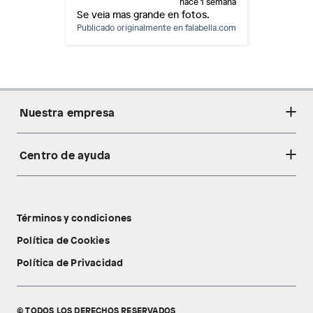
hace 1 semana
Se veia mas grande en fotos.
Publicado originalmente en
falabella.com
Nuestra empresa
Centro de ayuda
Acerca de nosotros
Sostenibilidad
Cambios y devoluciones
Tiendas
Términos y condiciones
Libro de reclamaciones
Tecnología Pillow Walk
Política de Cookies
Política de Privacidad
© TODOS LOS DERECHOS RESERVADOS