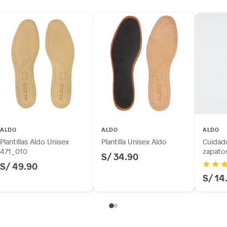
 son:
ndedores tienen:
tros productos para asfalto, hormigón, albañilería.
otros productos para asfalto.
ésticos, tecnología, línea blanca, colchones, muebles,
inión
ALDO
ALDO
ALDO
Plantillas Aldo Unisex
Plantilla Unisex Aldo
Cuidado
471_010
zapato
S/ 34.90
S/ 49.90
os, suplementos alimenticios, vitaminas.
S/ 14
as de baño con señales de uso, sin empaques, etiquetas o