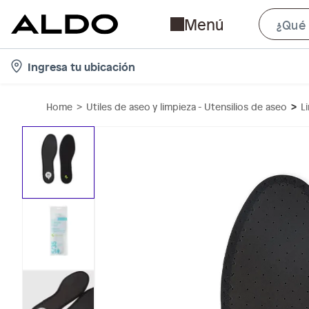
Menú
l
Ingresa tu ubicación
o
c
Home
Utiles de aseo y limpieza - Utensilios de aseo
L
a
t
i
o
n
-
i
c
o
n