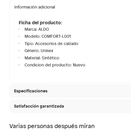
Información adicional
Ficha del producto:
Marca: ALDO
Modelo: COMFORT-L001
Tipo: Accesorios de calzado
Género: Unisex
Material: Sintético
Condicion del producto: Nuevo
Especificaciones
Satisfacción garantizada
Modelo
COMFO
30 días desde que
La mayoría de los productos tienen
Varias personas después miran
Sin embargo, tenemos categorías que cuentan con plaz