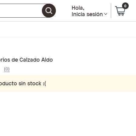
0
Hola
,
Inicia sesión
rios de Calzado Aldo
(0)
oducto sin stock :(