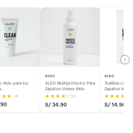
ALDO
ALDO
 Aldo para los
ALDO Multiprotector Para
Toallitas Limp
s.
Zapatos Unisex Aldo
Zapatos Homb
(4)
(12)
(1
.90
S/ 34.90
S/ 14.90