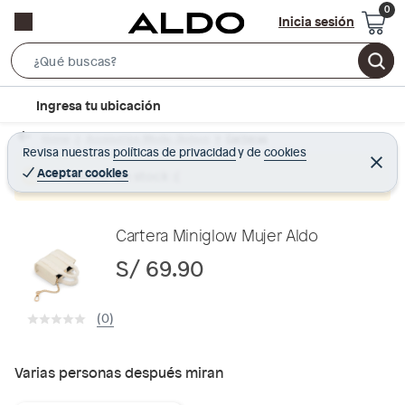
Inicia sesión
S
e
l
Ingresa tu ubicación
a
o
r
Home
Accesorios Moda - Bolsos
Carteras
c
Revisa nuestras
políticas de privacidad
y
de
cookies
c
C
a
e
Aceptar cookies
Producto sin stock :(
h
r
t
r
B
a
i
r
a
o
Cartera Miniglow Mujer Aldo
r
n
S/ 69.90
-
i
(0)
c
o
n
Varias personas después miran