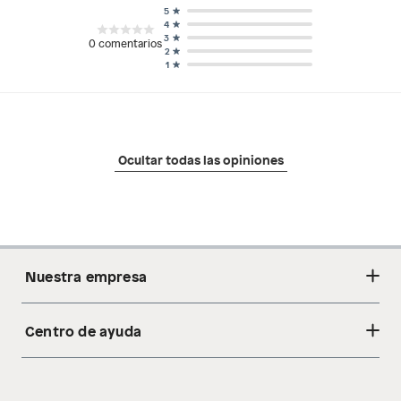
5
4
3
0
comentarios
2
1
Ocultar todas las opiniones
Nuestra empresa
Centro de ayuda
Acerca de nosotros
Sostenibilidad
Cambios y devoluciones