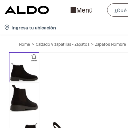
Menú
l
Ingresa tu ubicación
o
c
Home
Calzado y zapatillas - Zapatos
Zapatos Hombre
a
t
i
o
n
-
i
c
o
n