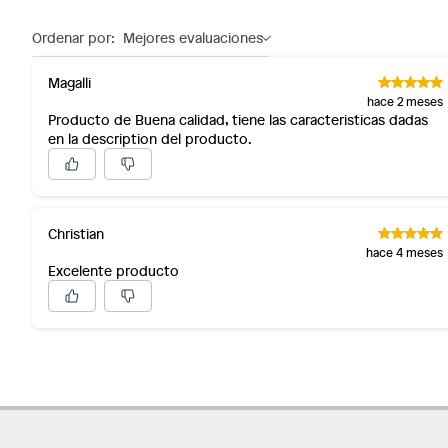
sellos.
Ordenar por:
Mejores evaluaciones
Alimentos, bebidas, fórmulas y leches para bebés.
Productos hechos a medida.
Magalli
Pinturas de color a pedido.
hace 2 meses
Producto de Buena calidad, tiene las caracteristicas dadas
Plantas.
en la description del producto.
Productos que hayan sido previamente instalados.
Baterías de auto.
Motocicletas y bicicletas motorizadas.
Licores y cigarros electrónicos.
Christian
hace 4 meses
Excelente producto