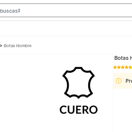
S
e
a
r
c
Botas Hombre
h
B
Botas 
a
r
Pr