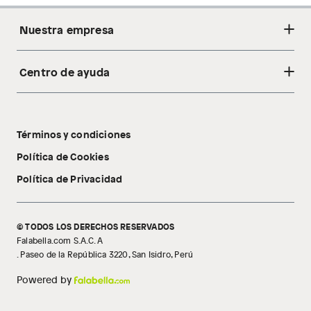
Nuestra empresa
Centro de ayuda
Acerca de nosotros
Sostenibilidad
Cambios y devoluciones
Tiendas
Términos y condiciones
Libro de reclamaciones
Tecnología Pillow Walk
Política de Cookies
Política de Privacidad
© TODOS LOS DERECHOS RESERVADOS
Falabella.com S.A.C. A
. Paseo de la República 3220, San Isidro, Perú
Powered by