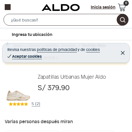
Inicia sesión
S
e
l
Ingresa tu ubicación
a
o
r
Home
Calzado y zapatillas - Zapatillas
Zapatillas Mujer
c
Revisa nuestras
políticas de privacidad
y
de
cookies
c
C
a
e
Aceptar cookies
Producto sin stock :(
h
r
t
r
B
a
i
r
a
o
Zapatillas Urbanas Mujer Aldo
r
n
S/ 379.90
-
i
5 (2)
c
o
n
Varias personas después miran