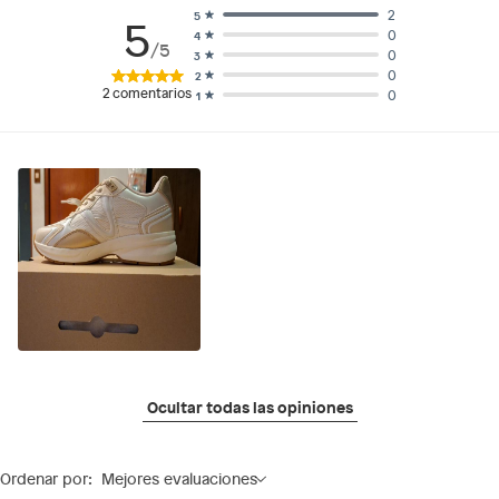
2
5
5
0
4
/5
0
3
0
2
2
comentarios
0
1
Ocultar todas las opiniones
Ordenar por:
Mejores evaluaciones