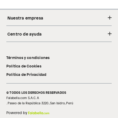
Nuestra empresa
Centro de ayuda
Acerca de nosotros
Sostenibilidad
Cambios y devoluciones
Tiendas
Términos y condiciones
Libro de reclamaciones
Tecnología Pillow Walk
Política de Cookies
Política de Privacidad
© TODOS LOS DERECHOS RESERVADOS
Falabella.com S.A.C. A
. Paseo de la República 3220, San Isidro, Perú
Powered by