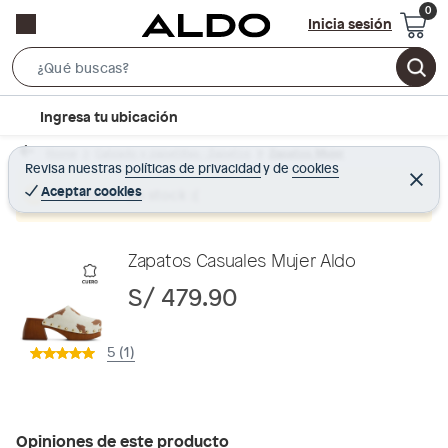
Inicia sesión
S
e
l
Ingresa tu ubicación
a
o
r
Home
Calzado y zapatillas - Zapatos
Zapatos Mujer
c
Revisa nuestras
políticas de privacidad
y
de
cookies
c
C
a
e
Aceptar cookies
Producto sin stock :(
h
r
t
r
B
a
i
r
a
o
Zapatos Casuales Mujer Aldo
r
n
S/ 479.90
-
i
5 (1)
c
o
n
Opiniones de este producto