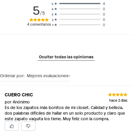
4
5
5
0
4
/5
0
3
0
2
4
comentarios
0
1
Ocultar todas las opiniones
Ordenar por:
Mejores evaluaciones
CUERO CHIC
hace 2 días
por Anónimo
Es de los zapatos más bonitos de mi closet. Calidad y belleza,
dos palabras difíciles de hallar en un solo producto y claro que
este zapato vaquita los tiene. Muy feliz con la compra.