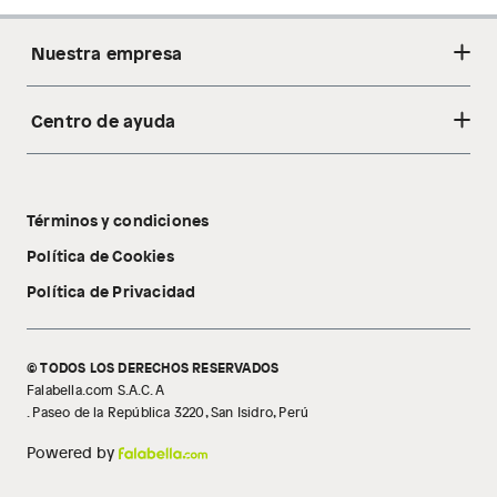
Nuestra empresa
Centro de ayuda
Acerca de nosotros
Sostenibilidad
Cambios y devoluciones
Tiendas
Términos y condiciones
Libro de reclamaciones
Tecnología Pillow Walk
Política de Cookies
Política de Privacidad
© TODOS LOS DERECHOS RESERVADOS
Falabella.com S.A.C. A
. Paseo de la República 3220, San Isidro, Perú
Powered by