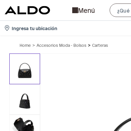
Menú
l
Ingresa tu ubicación
o
c
Home
Accesorios Moda - Bolsos
Carteras
a
t
i
o
n
-
i
c
o
n