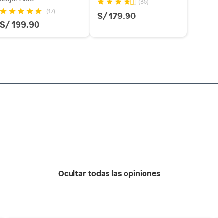
(35)
(17)
S/ 179.90
os, suplementos alimenticios, vitaminas.
S/ 199.90
as de baño con señales de uso, sin empaques, etiquetas o
Ocultar todas las opiniones