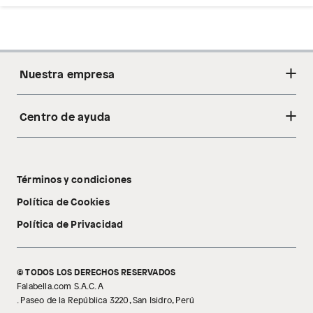
Nuestra empresa
Centro de ayuda
Acerca de nosotros
Sostenibilidad
Cambios y devoluciones
Tiendas
Términos y condiciones
Libro de reclamaciones
Tecnología Pillow Walk
Política de Cookies
Política de Privacidad
© TODOS LOS DERECHOS RESERVADOS
Falabella.com S.A.C. A
. Paseo de la República 3220, San Isidro, Perú