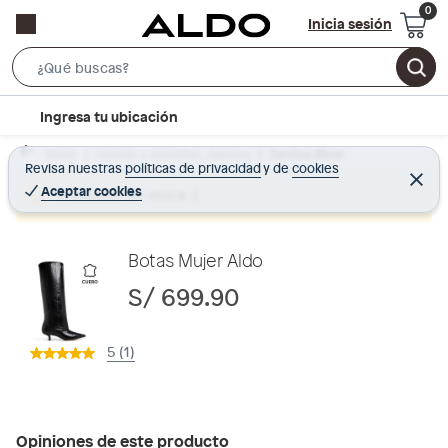
Inicia sesión
S
e
l
Ingresa tu ubicación
a
o
r
Home
Calzado y zapatillas - Zapatos
Zapatos Mujer
c
Revisa nuestras
políticas de privacidad
y
de
cookies
c
C
a
e
Aceptar cookies
Producto sin stock :(
h
r
t
r
B
a
i
r
a
o
Botas Mujer Aldo
r
n
S/ 699.90
-
i
5 (1)
c
o
n
Opiniones de este producto