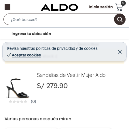
Inicia sesión
S
e
l
Ingresa tu ubicación
a
o
r
Home
Calzado y zapatillas - Zapatos
Zapatos Mujer
c
Revisa nuestras
políticas de privacidad
y
de
cookies
c
C
a
e
Aceptar cookies
Producto sin stock :(
h
r
t
r
B
a
i
r
a
o
Sandalias de Vestir Mujer Aldo
r
n
S/ 279.90
-
i
(0)
c
o
n
Varias personas después miran