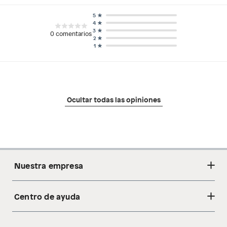
5
4
3
0
comentarios
2
1
Ocultar todas las opiniones
Nuestra empresa
Centro de ayuda
Acerca de nosotros
Sostenibilidad
Cambios y devoluciones