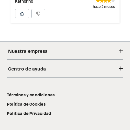
Katherine
hace 2 meses
Nuestra empresa
Centro de ayuda
Acerca de nosotros
Sostenibilidad
Cambios y devoluciones
Tiendas
Términos y condiciones
Libro de reclamaciones
Tecnología Pillow Walk
Política de Cookies
Política de Privacidad