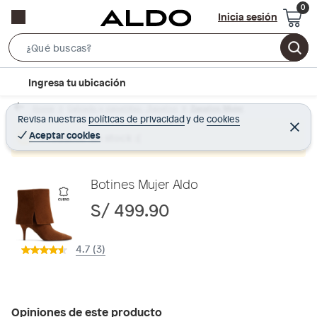
Inicia sesión
S
e
l
Ingresa tu ubicación
a
o
r
Home
Calzado y zapatillas - Zapatos
Zapatos Mujer
c
Revisa nuestras
políticas de privacidad
y
de
cookies
c
C
a
e
Aceptar cookies
Producto sin stock :(
h
r
t
r
B
a
i
r
a
o
Botines Mujer Aldo
r
n
S/ 499.90
-
i
4.7 (3)
c
o
n
Opiniones de este producto