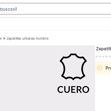
S
e
a
r
c
re
Zapatillas urbanas hombre
h
B
Zapati
a
r
Pr