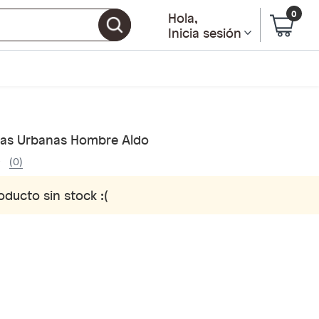
0
Hola
,
Inicia sesión
llas Urbanas Hombre Aldo
(0)
oducto sin stock :(