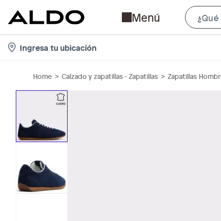
Menú
l
Ingresa tu ubicación
o
c
Home
Calzado y zapatillas - Zapatillas
Zapatillas Homb
a
t
i
o
n
-
i
c
o
n