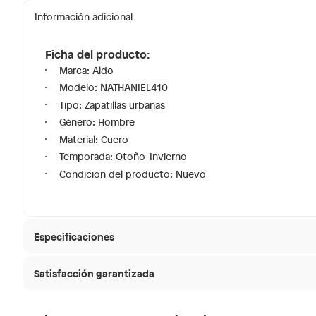
Información adicional
Ficha del producto:
Marca: Aldo
Modelo: NATHANIEL410
Tipo: Zapatillas urbanas
Género: Hombre
Material: Cuero
Temporada: Otoño-Invierno
Condicion del producto: Nuevo
Especificaciones
Satisfacción garantizada
Modelo
NATHAN
30 días desde que
La mayoría de los productos tienen