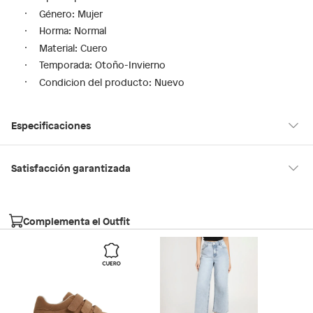
Género: Mujer
Horma: Normal
Material: Cuero
Temporada: Otoño-Invierno
Condicion del producto: Nuevo
Especificaciones
Tipo de ajuste
Velcro
Satisfacción garantizada
30 días desde que los recibes
La mayoría de los productos tienen
para hacer una devolución.
Modelo
TEFI234
Complementa el Outfit
Sin embargo, tenemos categorías que cuentan con plazos
diferentes, otras con restricciones y algunas que no se pueden
Género
Mujer
devolver ni cambiar. Conoce cuáles son:
Falabella, Tottus y otros vendedores
Productos vendidos por
tienen:
Material
Cuero