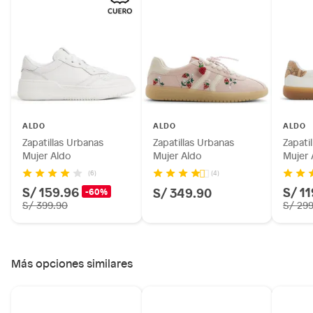
Productos hechos a medida.
Pinturas de color a pedido.
Plantas.
Productos que hayan sido previamente instalados.
Baterías de auto.
Motocicletas y bicicletas motorizadas.
Licores y cigarros electrónicos.
ALDO
ALDO
ALDO
Zapatillas Urbanas
Zapatillas Urbanas
Zapati
Mujer Aldo
Mujer Aldo
Mujer 
(6)
(4)
S/ 159.96
S/ 1
S/ 349.90
-60%
S/ 399.90
S/ 29
Más opciones similares