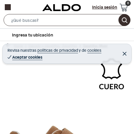
Inicia sesión
S
e
l
Ingresa tu ubicación
a
o
r
Home
Calzado y zapatillas - Zapatillas
Zapatillas Mujer
c
Revisa nuestras
políticas de privacidad
y
de
cookies
c
C
a
e
Aceptar cookies
h
r
t
r
B
a
i
r
a
o
r
n
-
i
c
o
n