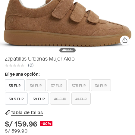
Zapatillas Urbanas Mujer Aldo
(0)
Elige una opción:
35 EUR
36 EUR
37 EUR
37.5 EUR
38 EUR
38.5 EUR
39 EUR
40 EUR
41 EUR
Tabla de tallas
S/ 159.96
-60%
S/ 399.90