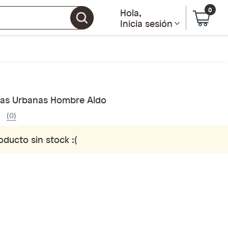
0
Hola
,
Inicia sesión
llas Urbanas Hombre Aldo
(0)
oducto sin stock :(