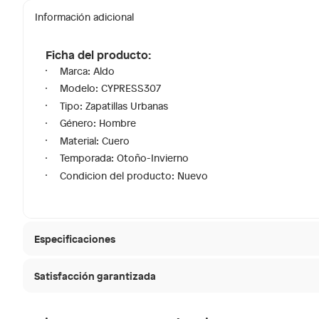
Información adicional
Ficha del producto:
Marca: Aldo
Modelo: CYPRESS307
Tipo: Zapatillas Urbanas
Género: Hombre
Material: Cuero
Temporada: Otoño-Invierno
Condicion del producto: Nuevo
Especificaciones
Satisfacción garantizada
Tipo de ajuste
Cordon
30 días desde que
La mayoría de los productos tienen