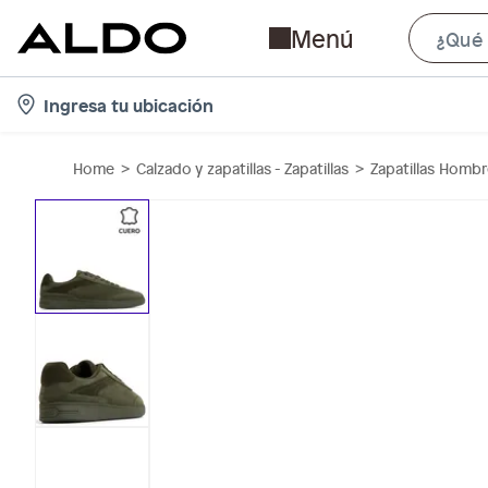
Menú
l
Ingresa tu ubicación
o
c
Home
Calzado y zapatillas - Zapatillas
Zapatillas Homb
a
t
i
o
n
-
i
c
o
n