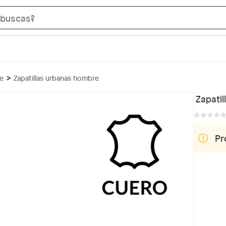
S
e
a
r
c
re
Zapatillas urbanas hombre
h
B
Zapati
a
r
Pr