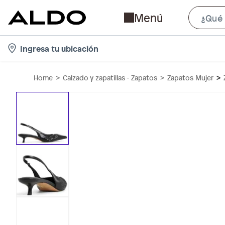
Menú
l
Ingresa tu ubicación
o
c
Home
Calzado y zapatillas - Zapatos
Zapatos Mujer
a
t
i
o
n
-
i
c
o
n