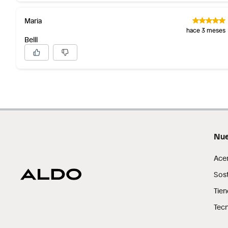
Maria
hace 3 meses
Belll
Nue
Ace
Sost
Tien
Tecn