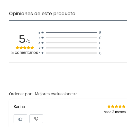
sellos.
Alimentos, bebidas, fórmulas y leches para bebés.
Opiniones de este producto
Productos hechos a medida.
Pinturas de color a pedido.
Plantas.
5
5
5
0
4
Productos que hayan sido previamente instalados.
/5
0
3
Baterías de auto.
0
2
5
comentarios
0
1
Motocicletas y bicicletas motorizadas.
Licores y cigarros electrónicos.
Ordenar por:
Mejores evaluaciones
Karina
hace 3 meses