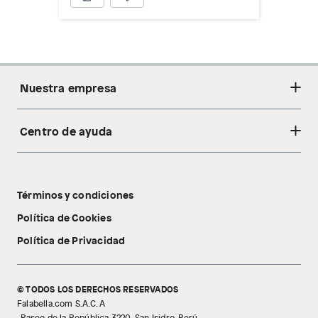
Nuestra empresa
Centro de ayuda
Acerca de nosotros
Sostenibilidad
Cambios y devoluciones
Tiendas
Términos y condiciones
Libro de reclamaciones
Tecnología Pillow Walk
Política de Cookies
Política de Privacidad
© TODOS LOS DERECHOS RESERVADOS
Falabella.com S.A.C. A
. Paseo de la República 3220, San Isidro, Perú