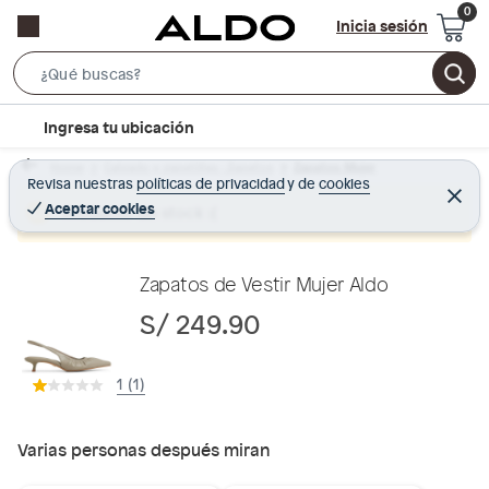
Inicia sesión
S
e
l
Ingresa tu ubicación
a
o
r
Home
Calzado y zapatillas - Zapatos
Zapatos Mujer
c
Revisa nuestras
políticas de privacidad
y
de
cookies
c
C
a
e
Aceptar cookies
Producto sin stock :(
h
r
t
r
B
a
i
r
a
o
Zapatos de Vestir Mujer Aldo
r
n
S/ 249.90
-
i
1 (1)
c
o
n
Varias personas después miran