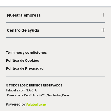
Nuestra empresa
Centro de ayuda
Acerca de nosotros
Sostenibilidad
Cambios y devoluciones
Tiendas
Términos y condiciones
Libro de reclamaciones
Tecnología Pillow Walk
Política de Cookies
Política de Privacidad
© TODOS LOS DERECHOS RESERVADOS
Falabella.com S.A.C. A
. Paseo de la República 3220, San Isidro, Perú
Powered by