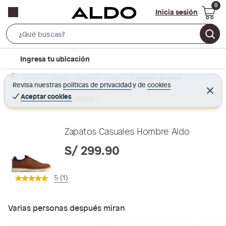
Inicia sesión
S
e
l
Ingresa tu ubicación
a
o
r
Home
Calzado y zapatillas - Zapatos
Zapatos Hombre
c
Revisa nuestras
políticas de privacidad
y
de
cookies
c
C
a
e
Aceptar cookies
Producto sin stock :(
h
r
t
r
B
a
i
r
a
o
Zapatos Casuales Hombre Aldo
r
n
S/ 299.90
-
i
5 (1)
c
o
n
Varias personas después miran