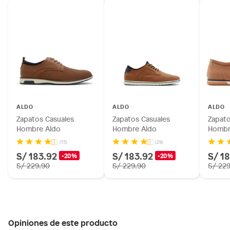
ALDO
ALDO
ALDO
Zapatos Casuales
Zapatos Casuales
Zapato
Hombre Aldo
Hombre Aldo
Hombr
(15)
(29)
S/ 183.92
S/ 183.92
S/ 1
-20%
-20%
S/ 229.90
S/ 229.90
S/ 22
Opiniones de este producto