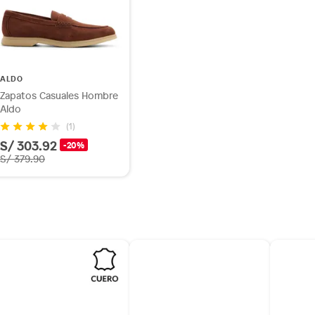
ALDO
Zapatos Casuales Hombre
Aldo
(1)
S/ 303.92
-20%
S/ 379.90