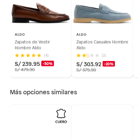
Alimentos, bebidas, fórmulas y leches para bebés.
Productos hechos a medida.
Pinturas de color a pedido.
Plantas.
ALDO
ALDO
Productos que hayan sido previamente instalados.
Zapatos de Vestir
Zapatos Casuales Hombre
Baterías de auto.
Hombre Aldo
Aldo
Motocicletas y bicicletas motorizadas.
(4)
(2)
S/ 239.95
S/ 303.92
Licores y cigarros electrónicos.
-50%
-20%
S/ 479.90
S/ 379.90
Más opciones similares