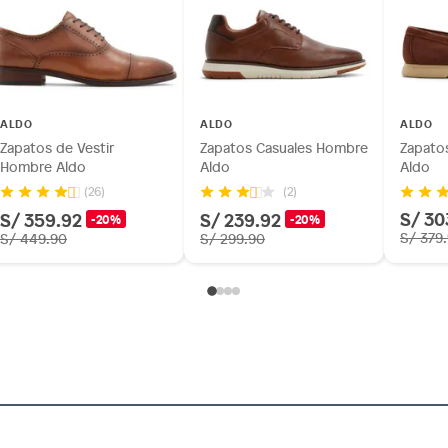
ALDO
ALDO
ALDO
Zapatos de Vestir
Zapatos Casuales Hombre
Zapato
Hombre Aldo
Aldo
Aldo
(26)
(2)
S/ 30
S/ 359.92
S/ 239.92
-20%
-20%
S/ 379
S/ 449.90
S/ 299.90