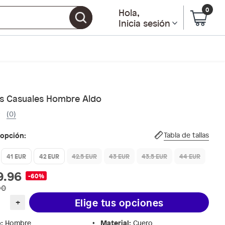
0
Hola
,
Inicia sesión
s Casuales Hombre Aldo
(0)
 opción:
Tabla de tallas
41 EUR
42 EUR
42.5 EUR
43 EUR
43.5 EUR
44 EUR
9.96
-60%
90
Elige tus opciones
+
o
:
Material
:
Hombre
Cuero