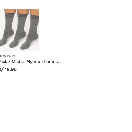
NEWPORT
Pack 3 Medias Algodón Hombre
Newport
S/ 19.90