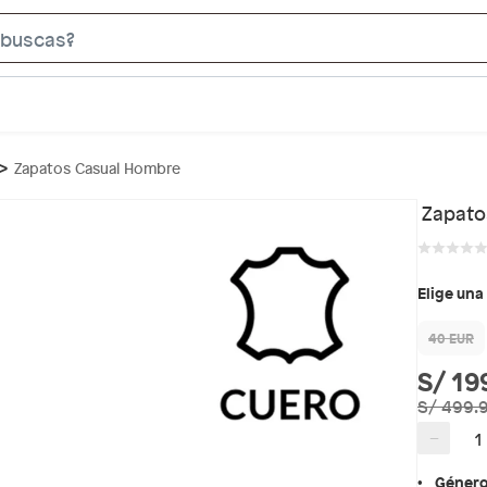
S
e
a
r
c
Zapatos Casual Hombre
h
B
Zapato
a
r
Elige una
40 EUR
S/ 19
S/ 499.
−
Géner