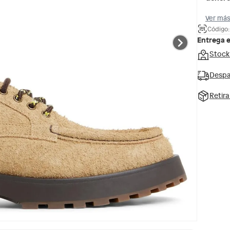
Ver más
Código:
Entrega 
Stock
Despa
Retir