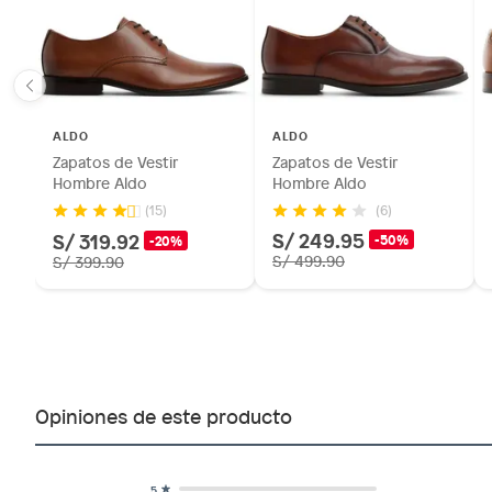
ALDO
ALDO
Zapatos de Vestir
Zapatos de Vestir
Hombre Aldo
Hombre Aldo
(6)
(15)
S/ 249.95
S/ 319.92
-50%
-20%
S/ 499.90
S/ 399.90
Opiniones de este producto
5