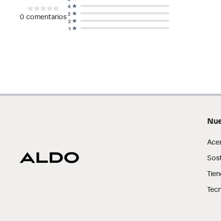
4
3
0
comentarios
2
1
Nue
Ace
Sost
Tien
Tecn