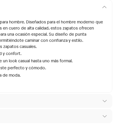
4 para hombre. Diseñados para el hombre moderno que
s en cuero de alta calidad, estos zapatos ofrecen
 para una ocasión especial. Su diseño de punta
rmitiéndote caminar con confianza y estilo.
os zapatos casuales.
 y confort.
e un look casual hasta uno más formal.
uste perfecto y cómodo.
a de moda.
e
 los recibes para hacer una devolución.