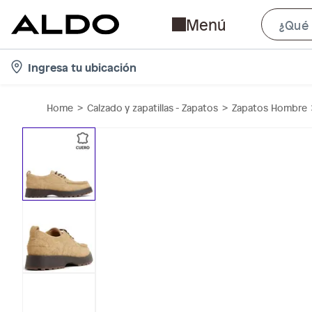
Menú
l
Ingresa tu ubicación
o
c
Home
Calzado y zapatillas - Zapatos
Zapatos Hombre
a
t
i
o
n
-
i
c
o
n