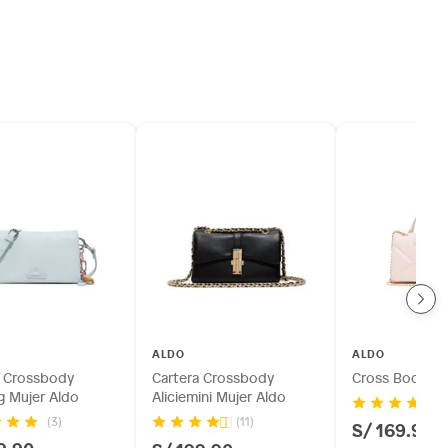
ALDO
ALDO
a Crossbody
Cartera Crossbody
Cross Body Gr
g Mujer Aldo
Aliciemini Mujer Aldo
(3)
(11)
S/ 169.90
9.90