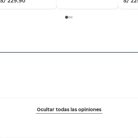
as de baño con señales de uso, sin empaques, etiquetas o
 11 cm
Ocultar todas las opiniones