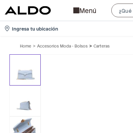
Menú
l
Ingresa tu ubicación
o
c
Home
Accesorios Moda - Bolsos
Carteras
a
t
i
o
n
-
i
c
o
n