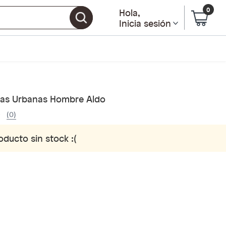
0
Hola
,
Inicia sesión
llas Urbanas Hombre Aldo
(0)
oducto sin stock :(