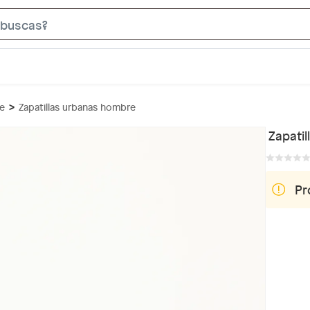
S
e
a
r
c
re
Zapatillas urbanas hombre
h
B
Zapati
a
r
Pr