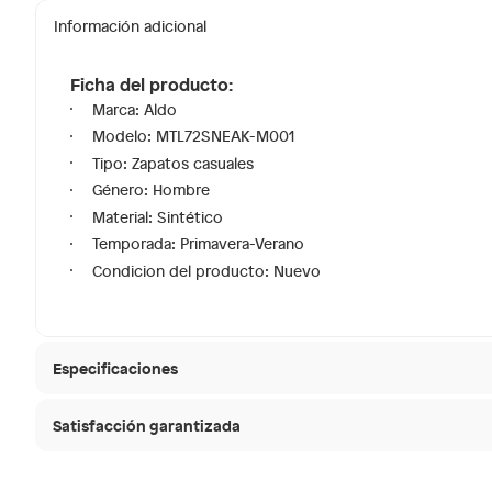
Información adicional
Ficha del producto:
Marca: Aldo
Modelo: MTL72SNEAK-M001
Tipo: Zapatos casuales
Género: Hombre
Material: Sintético
Temporada: Primavera-Verano
Condicion del producto: Nuevo
Especificaciones
Satisfacción garantizada
Modelo
MTL72
30 días desde que
La mayoría de los productos tienen