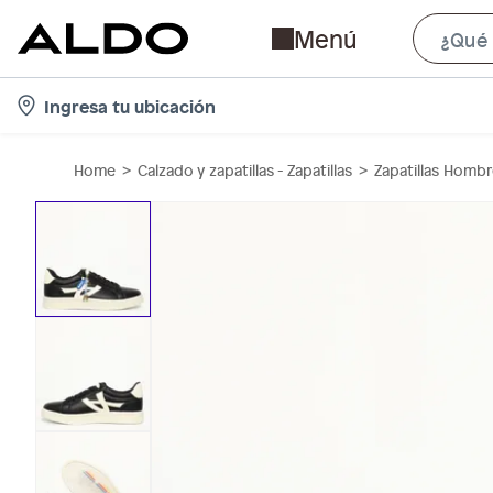
Menú
l
Ingresa tu ubicación
o
c
Home
Calzado y zapatillas - Zapatillas
Zapatillas Homb
a
t
i
o
n
-
i
c
o
n