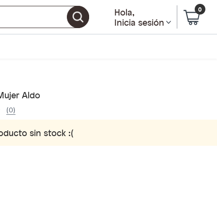
0
Hola
,
Inicia sesión
Mujer Aldo
(0)
oducto sin stock :(