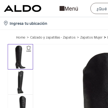
Menú
l
Ingresa tu ubicación
o
c
Home
Calzado y zapatillas - Zapatos
Zapatos Mujer
a
t
i
o
n
-
i
c
o
n