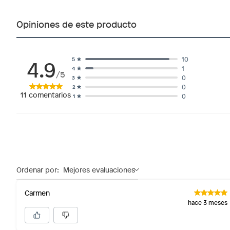
sellos.
Alimentos, bebidas, fórmulas y leches para bebés.
Opiniones de este producto
Productos hechos a medida.
Pinturas de color a pedido.
Plantas.
4.9
10
5
1
4
Productos que hayan sido previamente instalados.
/5
0
3
Baterías de auto.
0
2
11
comentarios
0
1
Motocicletas y bicicletas motorizadas.
Licores y cigarros electrónicos.
Ordenar por:
Mejores evaluaciones
Carmen
hace 3 meses