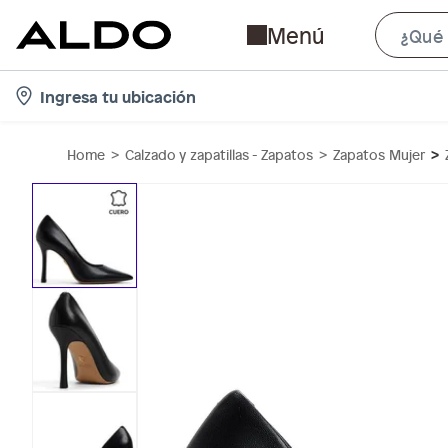
Menú
l
Ingresa tu ubicación
o
c
Home
Calzado y zapatillas - Zapatos
Zapatos Mujer
a
t
i
o
n
-
i
c
o
n