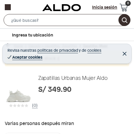
Inicia sesión
S
e
l
Ingresa tu ubicación
a
o
r
Home
Calzado y zapatillas - Zapatillas
Zapatillas Mujer
c
Revisa nuestras
políticas de privacidad
y
de
cookies
c
C
a
e
Aceptar cookies
Producto sin stock :(
h
r
t
r
B
a
i
r
a
o
Zapatillas Urbanas Mujer Aldo
r
n
S/ 349.90
-
i
(0)
c
o
n
Varias personas después miran