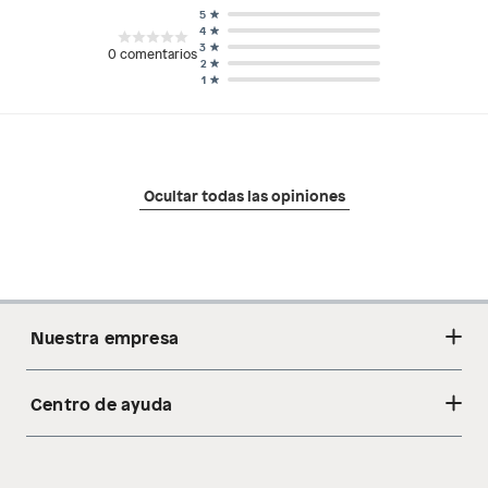
5
4
3
0
comentarios
2
1
Ocultar todas las opiniones
Nuestra empresa
Centro de ayuda
Acerca de nosotros
Sostenibilidad
Cambios y devoluciones