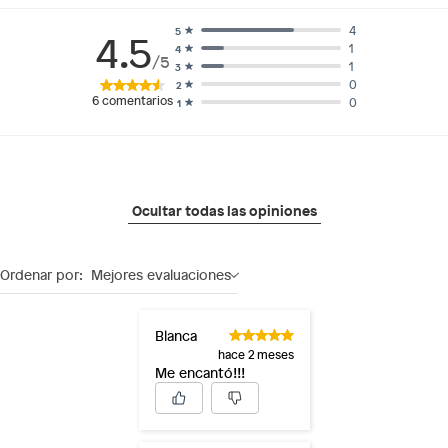
4
5
4.5
1
4
/5
1
3
0
2
6
comentarios
0
1
Ocultar todas las opiniones
Ordenar por:
Mejores evaluaciones
Blanca
hace 2 meses
Me encantó!!!