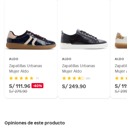
ALDO
ALDO
ALDO
Zapatillas Urbanas
Zapatillas Urbanas
Zapati
Mujer Aldo
Mujer Aldo
Mujer 
(1)
(86)
S/ 111.96
S/ 1
S/ 249.90
-60%
S/ 279.90
S/ 29
Opiniones de este producto