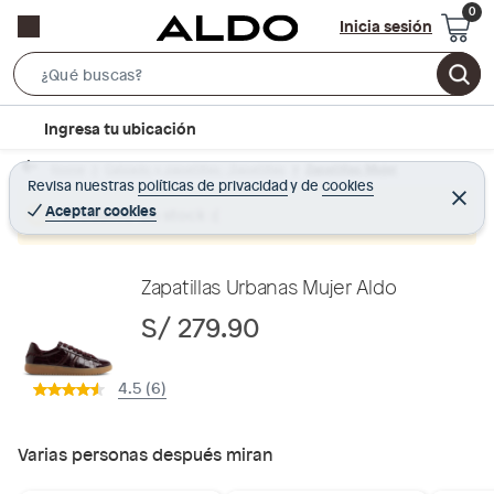
Inicia sesión
S
e
l
Ingresa tu ubicación
a
o
r
Home
Calzado y zapatillas - Zapatillas
Zapatillas Mujer
c
Revisa nuestras
políticas de privacidad
y
de
cookies
c
C
a
e
Aceptar cookies
Producto sin stock :(
h
r
t
r
B
a
i
r
a
o
Zapatillas Urbanas Mujer Aldo
r
n
S/ 279.90
-
i
4.5 (6)
c
o
n
Varias personas después miran