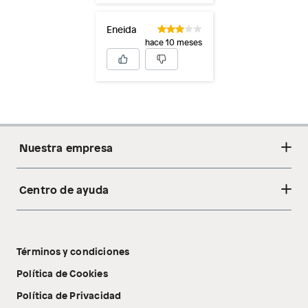
Eneida
hace 10 meses
Nuestra empresa
Centro de ayuda
Acerca de nosotros
Sostenibilidad
Cambios y devoluciones
Tiendas
Términos y condiciones
Libro de reclamaciones
Tecnología Pillow Walk
Política de Cookies
Política de Privacidad