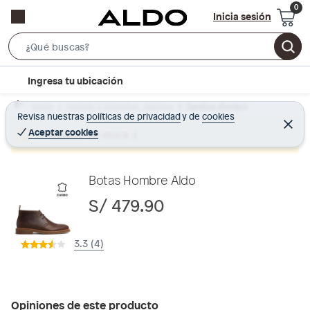
Inicia sesión
S
e
l
Ingresa tu ubicación
a
o
r
Home
Calzado y zapatillas - Zapatos
Zapatos Hombre
c
Revisa nuestras
políticas de privacidad
y
de
cookies
c
C
a
e
Aceptar cookies
Producto sin stock :(
h
r
t
r
B
a
i
r
a
o
Botas Hombre Aldo
r
n
S/ 479.90
-
i
3.3 (4)
c
o
n
Opiniones de este producto