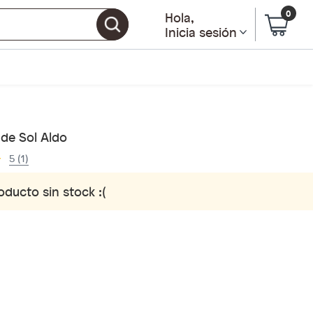
0
Hola
,
Inicia sesión
 de Sol Aldo
5 (1)
oducto sin stock :(