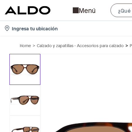
Menú
l
Ingresa tu ubicación
o
c
Home
Calzado y zapatillas - Accesorios para calzado
P
a
t
i
o
n
-
i
c
o
n