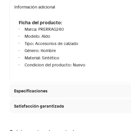
Información adicional
Ficha del producto:
Marca: PRERRAG240
Modelo: Aldo
Tipo: Accesorios de calzado
Género: Hombre
Material: Sintético
Condicion del producto: Nuevo
Especificaciones
Satisfacción garantizada
Modelo
Aldo
30 días desde que
La mayoría de los productos tienen
Sin embargo, tenemos categorías que cuentan con plaz