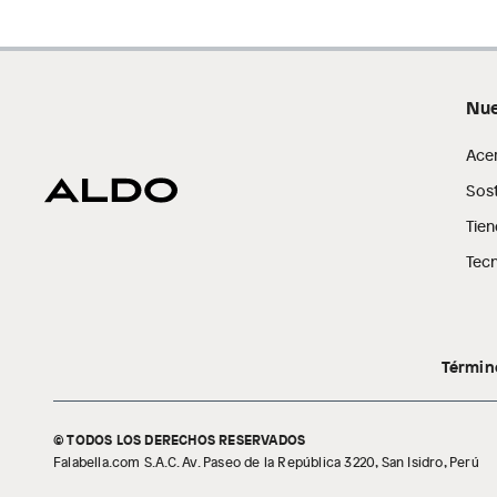
Productos hechos a medida.
Pinturas de color a pedido.
Plantas.
Productos que hayan sido previamente instalados.
Nue
Baterías de auto.
Ace
Motocicletas y bicicletas motorizadas.
Licores y cigarros electrónicos.
Sost
Tien
Tecn
Términ
© TODOS LOS DERECHOS RESERVADOS
Falabella.com S.A.C. Av. Paseo de la República 3220, San Isidro, Perú